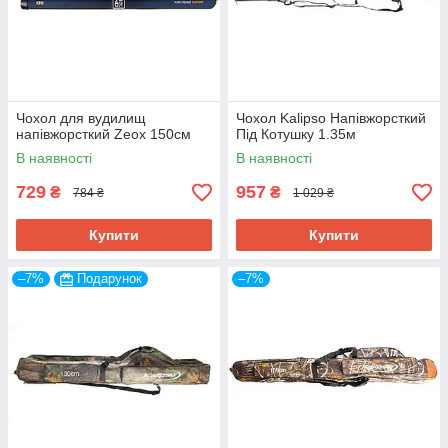
Спосіб оплати
Зупинити свій вибір на зручному способі оплати:
пром-оплата, безготівковий розрахунок, накладений
платіж
Чохол для вудилищ
Чохол Kalipso Напівжорсткий
напівжорсткий Zeox 150см
Під Котушку 1.35м
В наявності
В наявності
Доставка та оплата
729
957
₴
₴
784 ₴
1 029 ₴
Купити
Купити
–7%
Подарунок
–7%