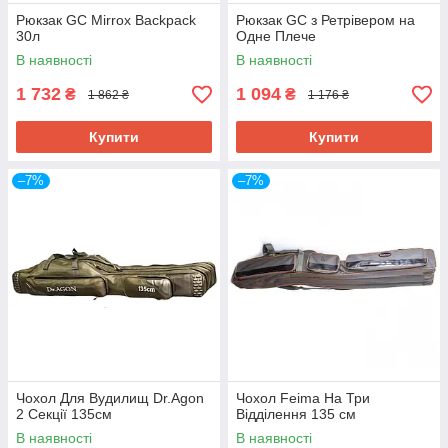
Рюкзак GC Mirrox Backpack
Рюкзак GC з Ретрівером на
30л
Одне Плече
В наявності
В наявності
1 732
1 094
₴
₴
1 862 ₴
1 176 ₴
Купити
Купити
Чохол EOS для вудилищ під котушку
–7%
–7%
2 відділення 130
Має два наплічних ремені та двозамкову
блискавку, можливість транспортування вудилищ
разом з котушками, у верхній частині має ручку,
виконаний зі спеціальної тканини високої
щільності
Дізнатися більше
Чохол Для Вудилищ Dr.Agon
Чохол Feima На Три
2 Секції 135см
Відділення 135 см
В наявності
В наявності