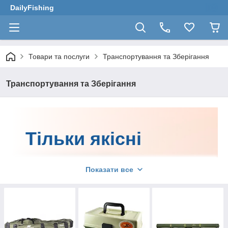
DailyFishing
Товари та послуги
Транспортування та Зберігання
Транспортування та Зберігання
Тільки якісні
товари для
Показати все
транспортування
та зберігання від
найвідоміших