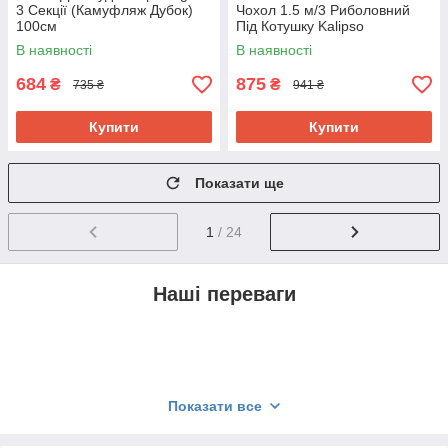
3 Секції (Камуфляж Дубок)
Чохол 1.5 м/3 Риболовний
100см
Під Котушку Kalipso
В наявності
В наявності
684
875
₴
₴
735 ₴
941 ₴
Купити
Купити
Показати ще
1
/ 24
Наші переваги
Показати все