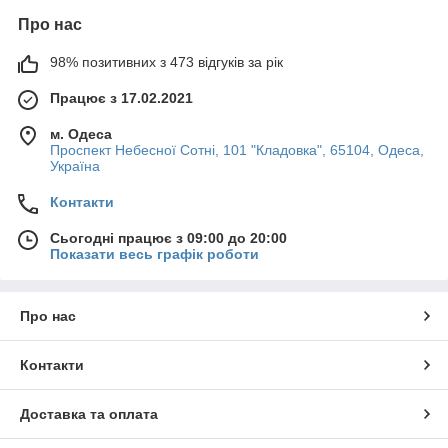
Про нас
98% позитивних з 473 відгуків за рік
Швидка доставка
Товар добереться до Вас протягом 1-3 днів з моменту
Працює з 17.02.2021
замовлення.
м. Одеса
Проспект Небесної Сотні, 101 "Кладовка", 65104, Одеса,
Україна
Контакти
Сьогодні працює з 09:00 до 20:00
Показати весь графік роботи
Економія
Про нас
При замовленні від 2500 гривень доставка
безкоштовна.
Контакти
Доставка та оплата