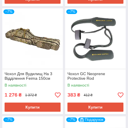
–7%
–7%
Контактна інформація
Як максимально швидко і просто
оформити замовлення
Чохол Для Вудилищ На 3
Чохол GC Neoprene
1.
Відділення Feima 150см
Protective Rod
В наявності
В наявності
1 276
383
₴
₴
1 372 ₴
412 ₴
Купити
Купити
Вибір товару
Відкрити потрібну категорію товарів і додати
–7%
–7%
Подарунок
вподобану позицію в кошик