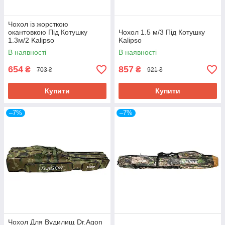
Чохол із жорсткою
окантовкою Під Котушку
Чохол 1.5 м/3 Під Котушку
1.3м/2 Kalipso
Kalipso
В наявності
В наявності
654
857
₴
₴
703 ₴
921 ₴
Купити
Купити
–7%
–7%
Чохол Для Вудилищ Dr.Agon