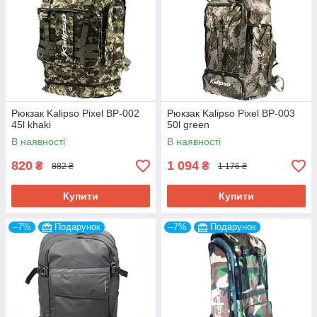
снастей 1703
Корпус виконаний з матеріалу, стійкого до
нагрівання та дії сонця, лотки ящика мають різну
глибину для більш раціонального використання,
закривається на засувку Drawtite, якісні тримачі
лотків
Дізнатися більше
Рюкзак Kalipso Pixel BP-002
Рюкзак Kalipso Pixel BP-003
45l khaki
50l green
В наявності
В наявності
820
1 094
₴
₴
882 ₴
1 176 ₴
Купити
Купити
–7%
Подарунок
–7%
Подарунок