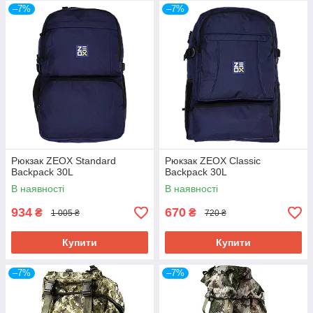
–7%
–7%
безпечного транспортування вудилищ
Дізнатися більше
Рюкзак ZEOX Standard
Рюкзак ZEOX Classic
Backpack 30L
Backpack 30L
В наявності
В наявності
934
670
₴
₴
1 005 ₴
720 ₴
Купити
Купити
–7%
–7%
Класичний рибальський ящик для