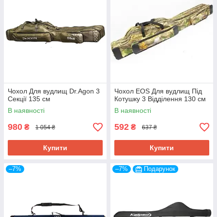
2.
Інформація
Заповнити поля з інформацією про отримувача
замовлення
3.
Чохол Для вудлищ Dr.Agon 3
Чохол EOS Для вудлищ Під
Секції 135 см
Котушку 3 Відділення 130 см
В наявності
В наявності
980
592
₴
₴
1 054 ₴
637 ₴
Служба доставки
Купити
Купити
Вибрати найзручнішу транспортну компанію
(Укрпошта, Нова Пошта, Justin)
–7%
–7%
Подарунок
4.