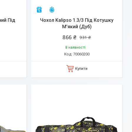
Залишилось 25 днів
–7%
ний Під
Чохол Kalipso 1.3/3 Під Котушку
М'який (Дуб)
866 ₴
931 ₴
В наявності
70060200
Купити