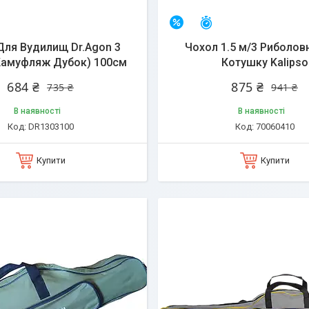
алишилось 25 днів
Залишилось 25 днів
–7%
Для Вудилищ Dr.Agon 3
Чохол 1.5 м/3 Риболов
(Камуфляж Дубок) 100см
Котушку Kalipso
684 ₴
875 ₴
735 ₴
941 ₴
В наявності
В наявності
DR1303100
70060410
Купити
Купити