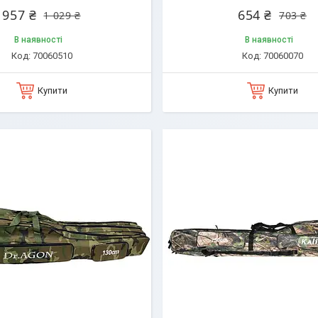
957 ₴
654 ₴
1 029 ₴
703 ₴
В наявності
В наявності
70060510
70060070
Купити
Купити