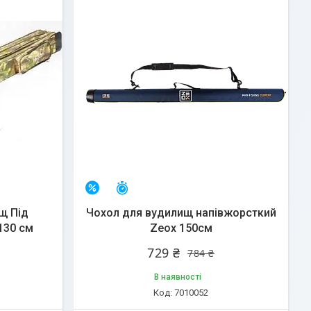
Залишилось 25 днів
–7%
щ Під
Чохол для вудилищ напівжорсткий
130 см
Zeox 150см
729 ₴
784 ₴
В наявності
7010052