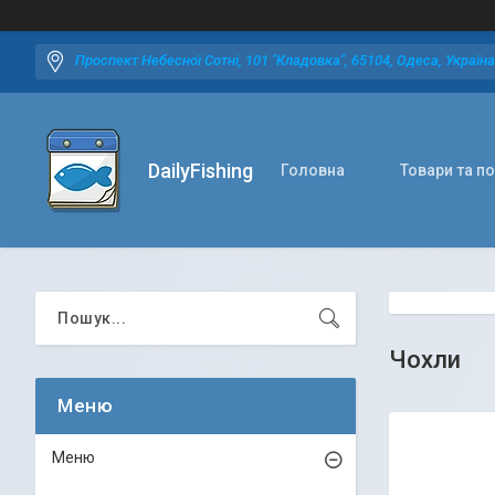
Проспект Небесної Сотні, 101 "Кладовка", 65104, Одеса, Україна
DailyFishing
Головна
Товари та п
Чохли
Меню