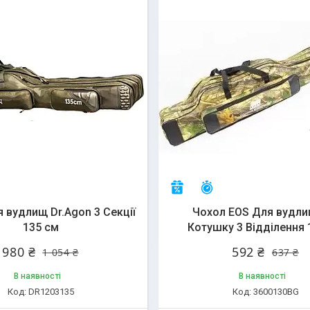
алишилось 25 днів
Залишилось 25 днів
–7%
 вудлищ Dr.Agon 3 Секції
Чохол EOS Для вудли
135 см
Котушку 3 Відділення 
980 ₴
592 ₴
1 054 ₴
637 ₴
В наявності
В наявності
DR1203135
3600130BG