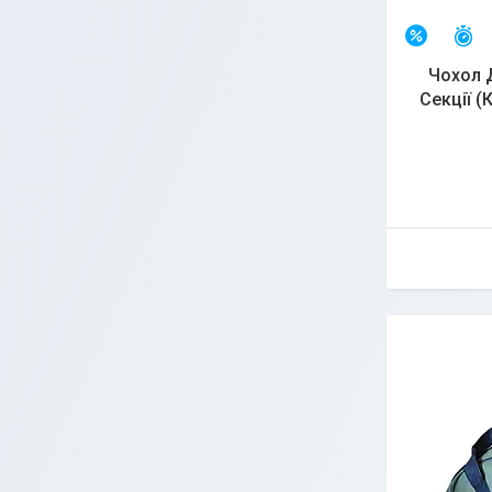
З
–7%
Чохол 
Секції 