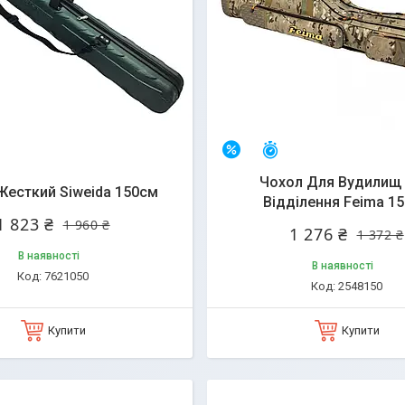
алишилось 25 днів
Залишилось 25 днів
–7%
Чохол Для Вудилищ 
Жесткий Siweida 150см
Відділення Feima 1
1 823 ₴
1 960 ₴
1 276 ₴
1 372 ₴
В наявності
В наявності
7621050
2548150
Купити
Купити