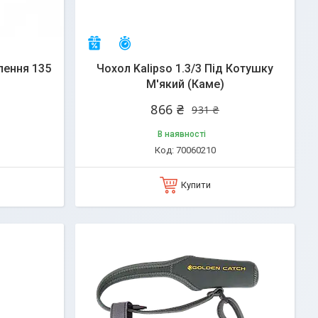
Залишилось 25 днів
–7%
лення 135
Чохол Kalipso 1.3/3 Під Котушку
М'який (Каме)
866 ₴
931 ₴
В наявності
70060210
Купити