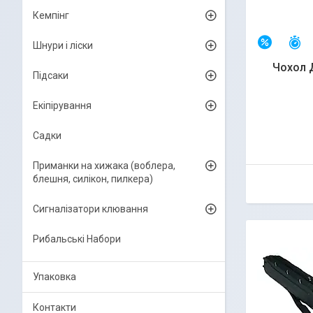
Кемпінг
З
–7%
Шнури і ліски
Чохол 
Підсаки
Екіпірування
Садки
Приманки на хижака (воблера,
блешня, силікон, пилкера)
Сигналізатори клювання
Рибальські Набори
Упаковка
Контакти