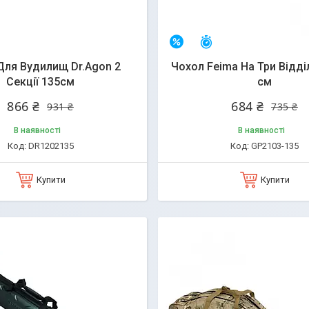
алишилось 25 днів
Залишилось 25 днів
–7%
Для Вудилищ Dr.Agon 2
Чохол Feima На Три Відді
Секції 135см
см
866 ₴
684 ₴
931 ₴
735 ₴
В наявності
В наявності
DR1202135
GP2103-135
Купити
Купити