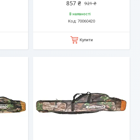
857 ₴
921 ₴
В наявності
70060420
Купити