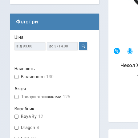
Фільтри
Ціна
З
–7%
Чехол 
Наявність
В наявності
130
Акція
Товари зі знижками
125
Виробник
Boya By
12
Dragon
8