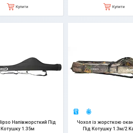
Купити
Купити
алишилось 25 днів
Залишилось 25 днів
–7%
lipso Напівжорсткий Під
Чохол із жорсткою ока
Котушку 1.35м
Під Котушку 1.3м/2 Ka