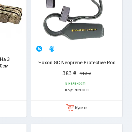
Залишилось 25 днів
–7%
На 3
Чохол GC Neoprene Protective Rod
50см
383 ₴
412 ₴
В наявності
7020308
Купити