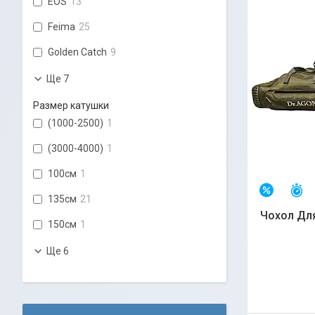
EOS
13
Feima
25
Golden Catch
9
Ще 7
Размер катушки
(1000-2500)
1
(3000-4000)
1
100см
1
З
–7%
135см
21
Чохол Для
150см
1
Ще 6