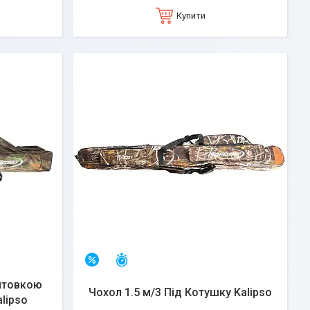
Купити
Залишилось 25 днів
–7%
нтовкою
Чохол 1.5 м/3 Під Котушку Kalipso
lipso