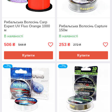
Рибальська Волосінь Carp
Expert UV Fluo Orange 1000
Рибальська Волосінь Capture
м
150м
В наявності
В наявності
506
253
₴
₴
544 ₴
272 ₴
Купити
Купити
–7%
–7%
Волосінь Kalipso Titan Force Carp MC
(150 м)
Міцна волосінь, яка призначена для лову не тільки
коропа, а й іншої схожої за параметрами риби.
Витримує навантаження від 7 до 16 кг, залежно від
товщини. Довжина волосіні – 150 м.