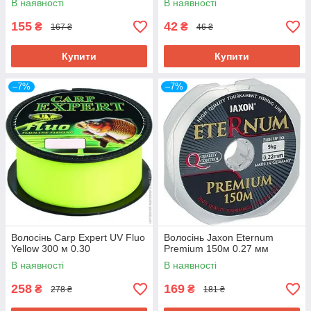
В наявності
В наявності
підвищену абразивність. Витримує навантаження
155
42
від 7 до 16 кг залежно від товщини волосіні.
₴
₴
167 ₴
46 ₴
Загальна довжина – 150 м.
Купити
Купити
Дізнатися більше
–7%
–7%
Волосінь Carp Expert UV Fluo
Волосінь Jaxon Eternum
Yellow 300 м 0.30
Premium 150м 0.27 мм
В наявності
В наявності
258
169
₴
₴
278 ₴
181 ₴