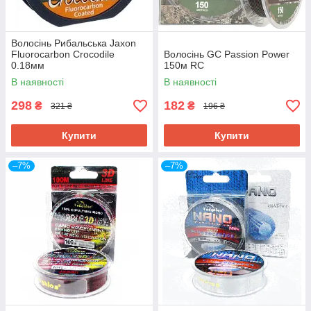
На постійній основі у нас діють знижки на
різні групи товарів від 5 до 30%. Більше про
акційні пропозиції ви можете дізнатися у
наших менеджерів.
Волосінь Рибальська Jaxon
Fluorocarbon Crocodile
Волосінь GC Passion Power
0.18мм
150м RC
В наявності
В наявності
298
182
₴
₴
321 ₴
196 ₴
Відгуки наших клієнтів
Купити
Купити
–7%
–7%
Як купити рибальську волосінь у
DailyFishing?
1.