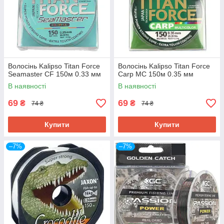
ПРОФЕСІОНАЛІЗМ
Волосінь Kalipso Titan Force
Волосінь Kalipso Titan Force
Seamaster CF 150м 0.33 мм
Carp MC 150м 0.35 мм
В наявності
В наявності
Наші менеджери - затяті рибалки, тому про
особливості всіх товарів вони знають не з
69
69
₴
₴
74 ₴
74 ₴
чуток, а з власного досвіду.
Купити
Купити
–7%
–7%
АКЦІЇ ТА ЗНИЖКИ