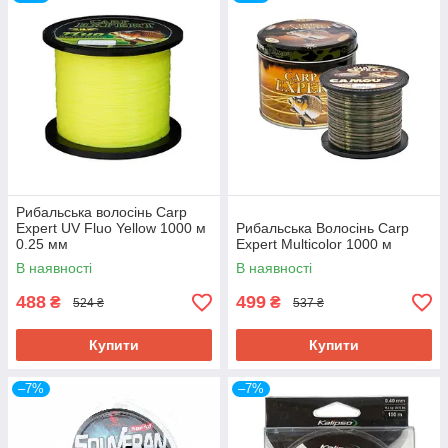
DailyFishing! У нашому каталозі
представлений величезний вибір
рибальської амуніції, яка стане в нагоді як
початківцям, так і досвідченим рибалкам. У
нас ви можете придбати спінінг, котушки,
сачки,
шнур рибальський
, сигналізатори та
багато іншого!
Приступити до вибору
Рибальська волосінь Carp
Expert UV Fluo Yellow 1000 м
Рибальська Волосінь Carp
0.25 мм
Expert Multicolor 1000 м
В наявності
В наявності
488
499
₴
₴
524 ₴
537 ₴
Волосінь рибальська: найпопулярніші
Купити
Купити
товари
–7%
–7%