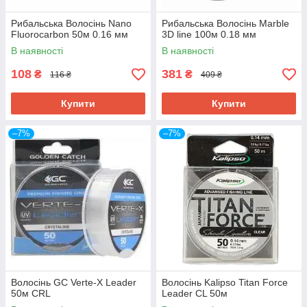
Дізнатися більше
Рибальська Волосінь Nano
Рибальська Волосінь Marble
Fluorocarbon 50м 0.16 мм
3D line 100м 0.18 мм
В наявності
В наявності
108
381
₴
₴
116 ₴
409 ₴
Купити
Купити
–7%
–7%
Волосінь Kalipso Titan Force
Seamaster CF (150 м)
Волосінь GC Verte-X Leader
Волосінь Kalipso Titan Force
М'яка, але міцна волосінь, яка призначена
50м CRL
Leader CL 50м
спеціально для лову в морській солоній воді. Має