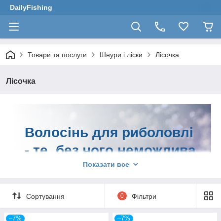
DailyFishing
Товари та послуги
Шнури і ліски
Лісочка
Лісочка
Волосінь для риболовлі
- те, без чого неможлива
жодна вилазка до
Показати все
водойми.
Сортування
0
Фільтри
Придбати її можна в інтернет-магазині
–7%
–7%