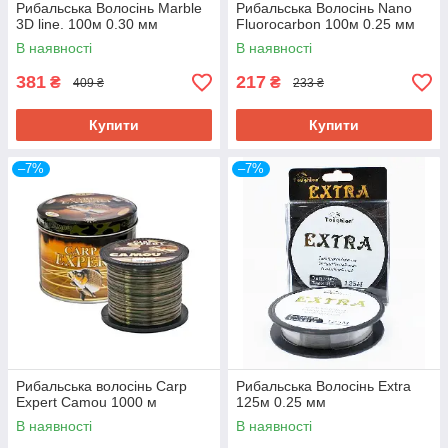
Рибальська Волосінь Marble
Рибальська Волосінь Nano
Оформлення замовлення
3D line. 100м 0.30 мм
Fluorocarbon 100м 0.25 мм
Серед усієї різноманітності товарів, які представлені
В наявності
В наявності
в каталозі, виберіть потрібний вам та оформіть
381
217
замовлення на сайті або по телефону.
₴
₴
409 ₴
233 ₴
2.
Купити
Купити
–7%
–7%
Підтвердження покупки
Наш менеджер у процесі обробки замовлення
перевірить наявність товару та зв'яжеться з вами для
уточнення даних для відправки.
3.
Рибальська волосінь Carp
Рибальська Волосінь Extra
Expert Camou 1000 м
125м 0.25 мм
Оплата
В наявності
В наявності