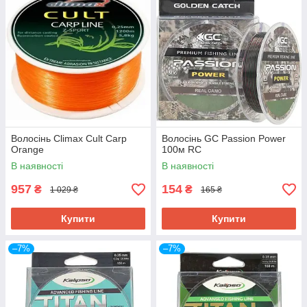
ВЕЛИКИЙ ВИБІР
У каталозі нашого інтернет-магазину ви
знайдете понад 5 тисяч товарів. У нас
представлена не одна
волосінь і шнури для
риболовлі
в різних умовах!
Волосінь Climax Cult Carp
Волосінь GC Passion Power
Orange
100м RC
В наявності
В наявності
957
154
₴
₴
1 029 ₴
165 ₴
ОПЕРАТИВНІСТЬ
Купити
Купити
–7%
–7%
Всі вхідні заявки обробляються максимально
швидко, а 95% замовлень відправляються до
своїх власників у день оформлення.