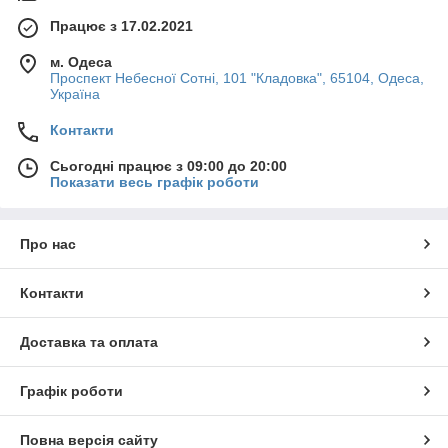
Швидка доставка
Товар добереться до Вас протягом 1-3 днів з моменту
Працює з 17.02.2021
замовлення.
м. Одеса
Проспект Небесної Сотні, 101 "Кладовка", 65104, Одеса,
Україна
Контакти
Сьогодні працює з 09:00 до 20:00
Показати весь графік роботи
Економія
Про нас
При замовленні від 2500 гривень доставка
безкоштовна.
Контакти
Доставка та оплата
Графік роботи
Повна версія сайту