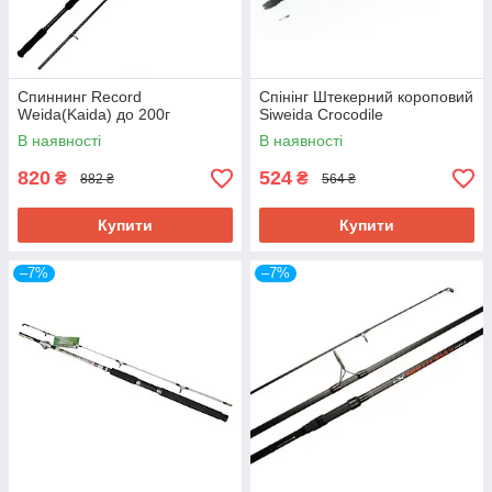
Спиннинг Record
Спінінг Штекерний короповий
Weida(Kaida) до 200г
Siweida Crocodile
В наявності
В наявності
820
524
₴
₴
882 ₴
564 ₴
Купити
Купити
–7%
–7%
Штекерний спінінг Siweida Victor
Штекерний короповий спінінг з неопреновою
рукояттю та бланком зі скловолокна. Його довжина
у розкладеному вигляді становить 2,7 м, а тест
коливається від 300 до 500 грамів. Вага спінінга –
455 грамів.
Дізнатися більше