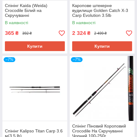
Спінінг Kaida (Weida)
Каропове штекерне
Crocodile Білий на
вудилище Golden Catch X-3
Скручуванні
Carp Evolution 3.5lb
В наявності
В наявності
365
2 324
₴
₴
392 ₴
2 499 ₴
Купити
Купити
–7%
–7%
Спінінг на скрутці DR. Agon Crocodile
Купити вудилище
для лову коропа можна на
нашому сайті. Довжина цієї моделі у розкладеному
Спінінг Піновий Короповий
варіанті коливається від 1,8 до 3 м залежно від
Спінінг Kalipso Titan Carp 3.6
Crocodile На Скручуванні
комплектації. Ручка виготовлена із неопрену, а
м(3.5 lb)
Чорний 100-250г