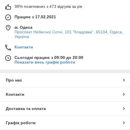
98% позитивних з 473 відгуків за рік
Швидка доставка
Товар добереться до Вас протягом 1-3 днів з моменту
Працює з 17.02.2021
замовлення.
м. Одеса
Проспект Небесної Сотні, 101 "Кладовка", 65104, Одеса,
Україна
Контакти
Сьогодні працює з 09:00 до 20:00
Показати весь графік роботи
Економія
Про нас
При замовленні від 2500 гривень доставка
безкоштовна.
Контакти
Доставка та оплата
Графік роботи