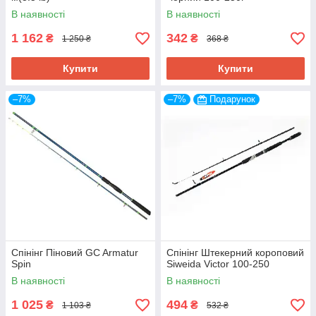
бланк із литого склопластику.
В наявності
В наявності
Дізнатися більше
1 162
342
₴
₴
1 250 ₴
368 ₴
Купити
Купити
–7%
–7%
Подарунок
Спінінг Піновий GC Armatur
Спінінг Штекерний короповий
Spin
Siweida Victor 100-250
В наявності
В наявності
Штекерний спінінг Crocodile
1 025
494
₴
₴
1 103 ₴
532 ₴
Якісні, але недорогі коропові вудилища. Вироби