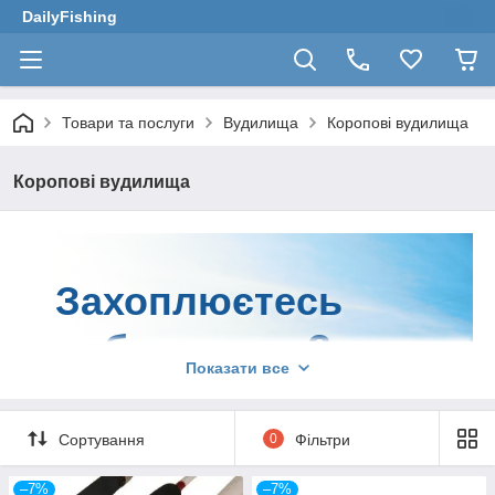
DailyFishing
Товари та послуги
Вудилища
Коропові вудилища
Коропові вудилища
Захоплюєтесь
риболовлею?
Показати все
Тоді вудилища коропові - те, без
Сортування
0
Фільтри
чого вам точно не обійтися!
Придбати їх можна в інтернет-магазині
–7%
–7%