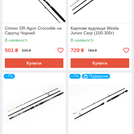
На даний момент у нашому асортименті
понад 5 тисяч товарів. Кожен із них є
якісним, що підтверджено сертифікатами.
Спінінг DR.Agon Crocodile на
Карпове вудлище Weida
Перед відправкою всі вироби перевіряються.
Скрутці Чорний
Junior Carp (100-300г)
В наявності
В наявності
501
729
₴
₴
539 ₴
784 ₴
Купити
Купити
Контактна інформація
–7%
–7%
Подарунок
Схема оформлення покупки
1.