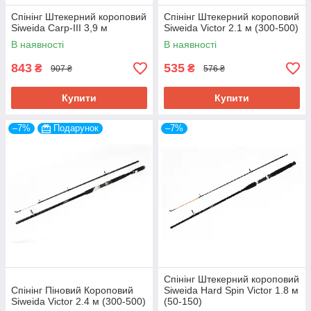
Спінінг Штекерний короповий
Спінінг Штекерний короповий
Siweida Carp-III 3,9 м
Siweida Victor 2.1 м (300-500)
Оформлення замовлення
В наявності
В наявності
Щоб купити коропове вудилище у Харкові, додайте
843
потрібний товар до кошика та вкажіть ваші дані для
535
₴
₴
907 ₴
576 ₴
зворотного зв'язку.
2.
Купити
Купити
–7%
Подарунок
–7%
Підтвердження покупки
Перевіривши наявність обраного вами товару, наш
менеджер зв'яжеться з вами для підтвердження
замовлення та уточнення даних для відправки..
3.
Спінінг Штекерний короповий
Спінінг Піновий Короповий
Siweida Hard Spin Victor 1.8 м
Siweida Victor 2.4 м (300-500)
(50-150)