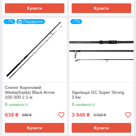
доступні в різних варіантах довжини. Мають
Купити
Купити
неопренове руків’я та бланк, який виготовлений з
литого склопластику.
–7%
Подарунок
–7%
Дізнатися більше
Чому ми? Переваги інтернет-
магазину Daily Fishing
Спінінг Короповий
Weida(Kaida) Black Arrow
Удилище GC Super Strong
100-300 2.1 м
3.6м
В наявності
В наявності
638
3 646
₴
₴
686 ₴
3 920 ₴
ВЕЛИКИЙ ВИБІР
Купити
Купити