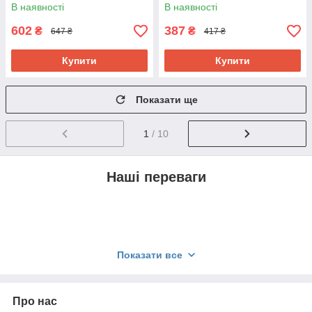
В наявності
В наявності
Оплата
Ви можете оплатити замовлення безпосередньо при
602
387
₴
₴
647 ₴
417 ₴
оформленні (Пром-оплата), на рахунок або при
отриманні в поштовому відділенні.
Купити
Купити
4.
Показати ще
1
/ 10
Доставка
Доставка здійснюється компаніями УкрПошта та Нова
Наші переваги
пошта по всій території України. В Одесі можливе
самовивезення.
Доставка та оплата
Показати все
Про нас