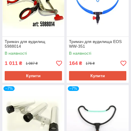
Тримач для вудилищ
Тримач для вудилища EOS
5988014
WW-351
В наявності
В наявності
1 011
164
₴
₴
1 087 ₴
176 ₴
Купити
Купити
–7%
–7%