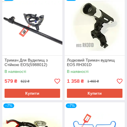
Тримач Для Вудилищ з
Лодковий Тримач вудлищ
Стійкою ЕОЅ(5988012)
EOS RH301D
В наявності
В наявності
579
1 358
₴
₴
622 ₴
1 460 ₴
Купити
Купити
–7%
–7%