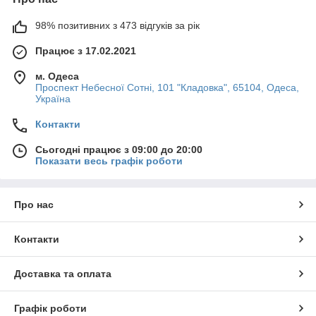
98% позитивних з 473 відгуків за рік
Швидка доставка
Товар доберется до Вас в течении 1-3 дней с момента
Працює з 17.02.2021
заказа.
м. Одеса
Проспект Небесної Сотні, 101 "Кладовка", 65104, Одеса,
Україна
Контакти
Сьогодні працює з 09:00 до 20:00
Показати весь графік роботи
Экономия
Про нас
При замовленні від 2500 гривень доставка
безкоштовна.
Контакти
Доставка та оплата
Графік роботи