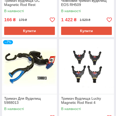
Тримач Вудлища GC
Човновий тримач вудилищ
Magnetic Rod Rest
EOS RH509
В наявності
В наявності
166
1 422
₴
₴
179 ₴
1 529 ₴
Купити
Купити
–7%
Тримач Для Вудилищ
Тримач Вудлища Lucky
5988013
Magnetic Rod Rest 4
В наявності
В наявності