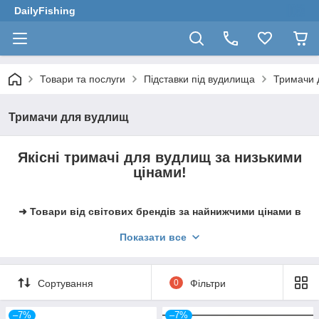
DailyFishing
Товари та послуги
Підставки під вудилища
Тримачи 
Тримачи для вудлищ
Якісні тримачі для вудлищ за низькими
цінами!
➜ Товари від світових брендів за найнижчими цінами в
Україні в нашому інтернет-магазині до Ваших послуг.
Показати все
➜ Зекономте на доставці, зробивши замовлення від
2500 грн.
Сортування
0
Фільтри
–7%
–7%