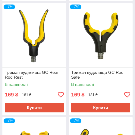
–7%
–7%
Тримач вудилища GC Rear
Тримач вудилища GC Rod
Rod Rest
Safe
В наявності
В наявності
169
169
₴
₴
181 ₴
181 ₴
Купити
Купити
–7%
–7%