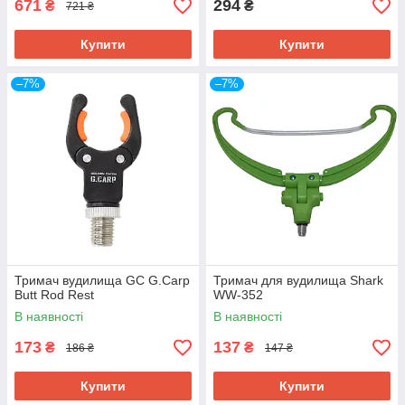
671
294
₴
₴
721 ₴
Купити
Купити
–7%
–7%
Тримач вудилища GC G.Carp
Тримач для вудилища Shark
Butt Rod Rest
WW-352
В наявності
В наявності
173
137
₴
₴
186 ₴
147 ₴
Купити
Купити