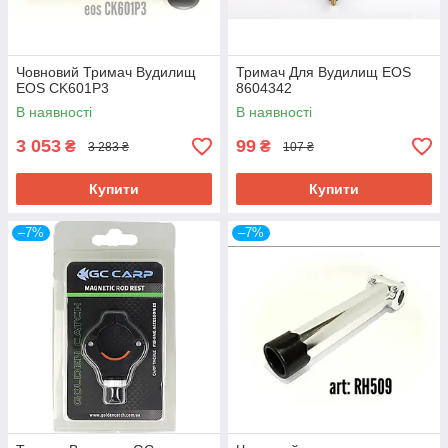
Човновий Тримач Вудилищ
Тримач Для Вудилищ EOS
EOS CK601P3
8604342
В наявності
В наявності
3 053
99
₴
₴
3 283 ₴
107 ₴
Купити
Купити
–7%
–7%