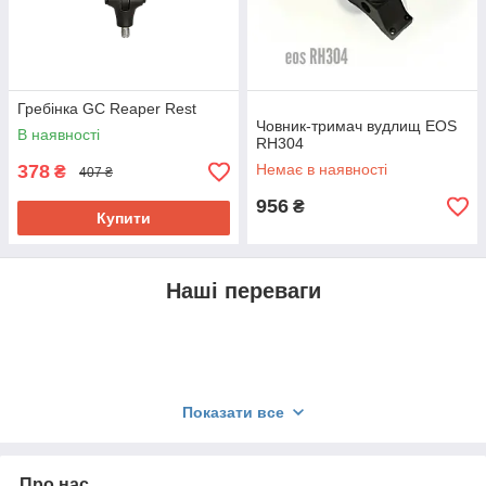
Гребінка GC Reaper Rest
Човник-тримач вудлищ EOS
В наявності
RH304
378
Немає в наявності
₴
407 ₴
956
₴
Купити
Наші переваги
Показати все
Про нас