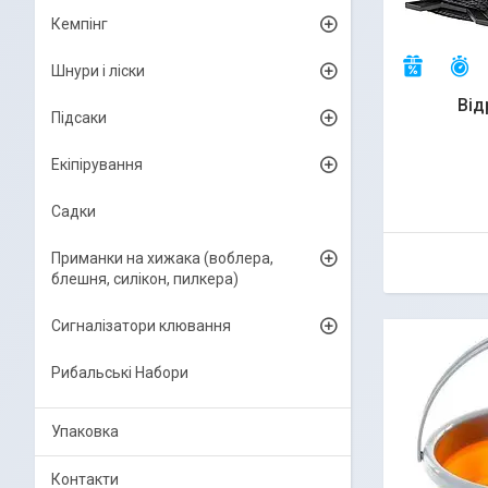
Кемпінг
З
–7%
Шнури і ліски
Від
Підсаки
Екіпірування
Садки
Приманки на хижака (воблера,
блешня, силікон, пилкера)
Сигналізатори клювання
Рибальські Набори
Упаковка
Контакти