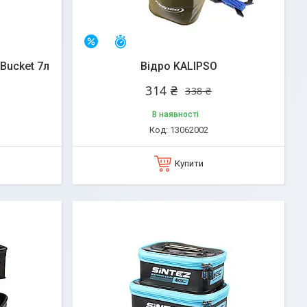
Залишилось 25 днів
–7%
Bucket 7л
Відро KALIPSO
314 ₴
338 ₴
В наявності
13062002
Купити