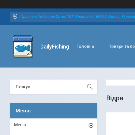
Проспект Небесної Сотні, 101 "Кладовка", 65104, Одеса, Україна
DailyFishing
Головна
Товари та п
Відра
Меню