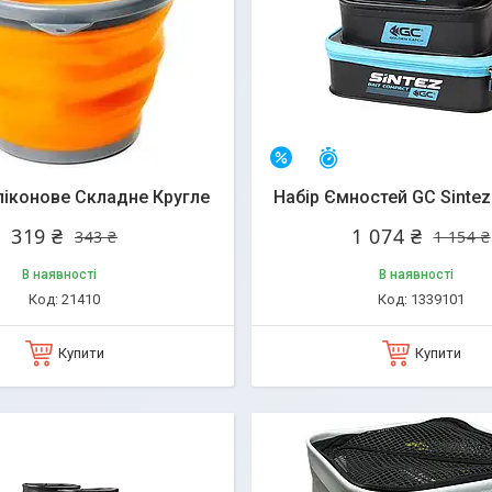
алишилось 25 днів
Залишилось 25 днів
–7%
ліконове Складне Кругле
Набір Ємностей GC Sinte
319 ₴
1 074 ₴
343 ₴
1 154 ₴
В наявності
В наявності
21410
1339101
Купити
Купити