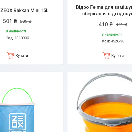
Відро Feima для замішу
 ZEOX Bakkan Mini 15L
зберігання підгодову
501 ₴
539 ₴
410 ₴
441 ₴
В наявності
В наявності
1310900
4526-30
Купити
Купити