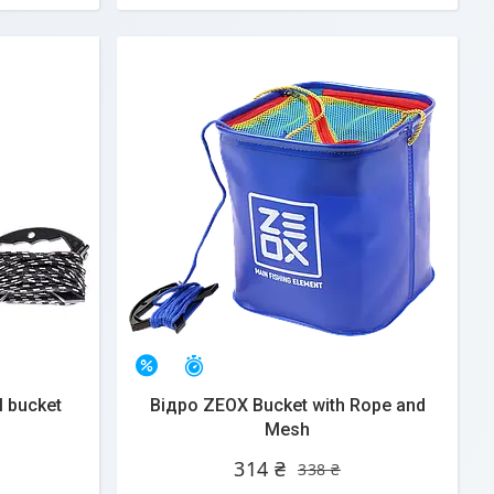
Залишилось 25 днів
–7%
l bucket
Відро ZEOX Bucket with Rope and
Mesh
314 ₴
338 ₴