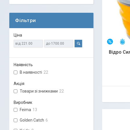
Фільтри
Ціна
З
–7%
Відро Си
Наявність
В наявності
22
Акція
Товари зі знижками
22
Виробник
Feima
13
Golden Catch
6