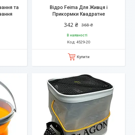
вання та
Відро Feima Для Живця і
вання
Прикормки Квадратне
342 ₴
368 ₴
В наявності
4529-20
Купити