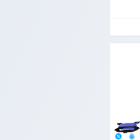
З
–7%