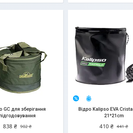
алишилось 25 днів
Залишилось 25 днів
–7%
о GC для зберігання
Відро Kalipso EVA Crista
підгодовування
21*21cm
838 ₴
410 ₴
902 ₴
441 ₴