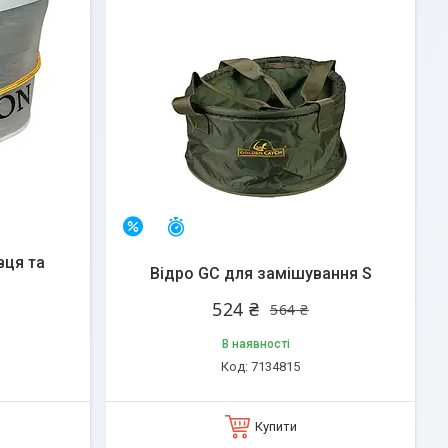
Залишилось 25 днів
–7%
вця та
Відро GC для замішування S
524 ₴
564 ₴
В наявності
7134815
Купити