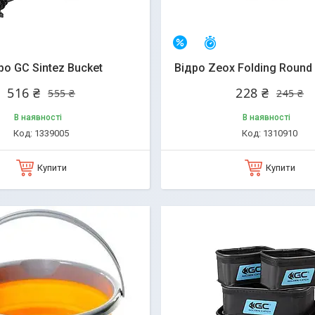
алишилось 25 днів
Залишилось 25 днів
–7%
ро GC Sintez Bucket
Відро Zeox Folding Round 
516 ₴
228 ₴
555 ₴
245 ₴
В наявності
В наявності
1339005
1310910
Купити
Купити