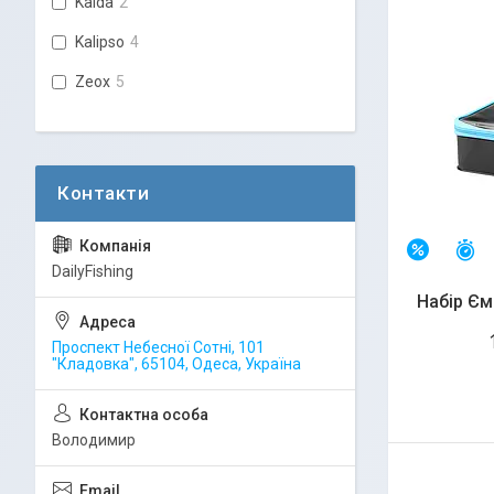
Kaida
2
Kalipso
4
Zeox
5
З
–7%
DailyFishing
Набір Єм
Проспект Небесної Сотні, 101
"Кладовка", 65104, Одеса, Україна
Володимир