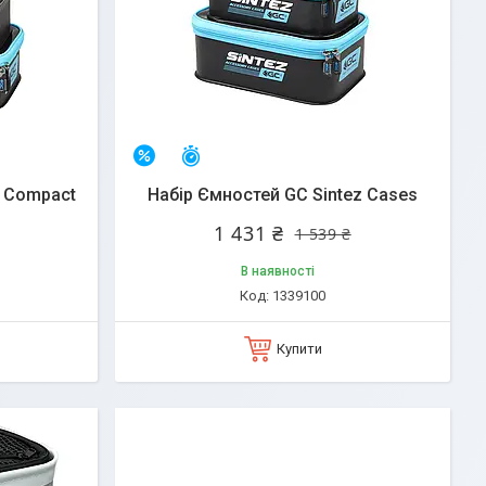
Залишилось 25 днів
–7%
z Compact
Набір Ємностей GC Sintez Cases
1 431 ₴
1 539 ₴
В наявності
1339100
Купити