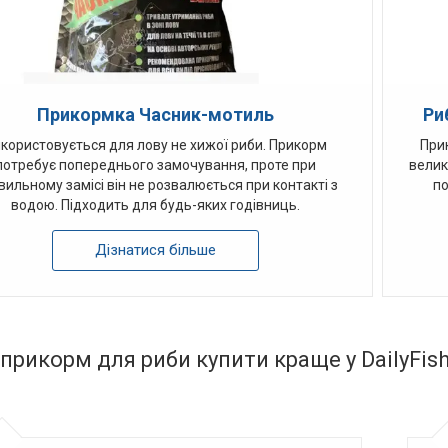
Прикормка Часник-мотиль
Ри
користовується для лову не хижої риби. Прикорм
При
потребує попереднього замочування, проте при
велико
вильному замісі він не розвалюється при контакті з
по
водою. Підходить для будь-яких годівниць.
Дізнатися більше
прикорм для риби купити краще у DailyFis