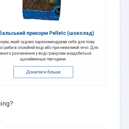
бальський прикорм Pelletc (шоколад)
корм, який чудово зарекомендував себе для лову
ї риби в спокійній воді або при невеликій течії. Для
вного розчинення у воді гранулам знадобиться
щонайменше півгодини.
Дізнатися більше
hing?