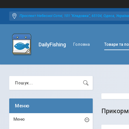
Проспект Небесної Сотні, 101 "Кладовка", 65104, Одеса, Україна
DailyFishing
Головна
Товари та п
Прикорм
Меню