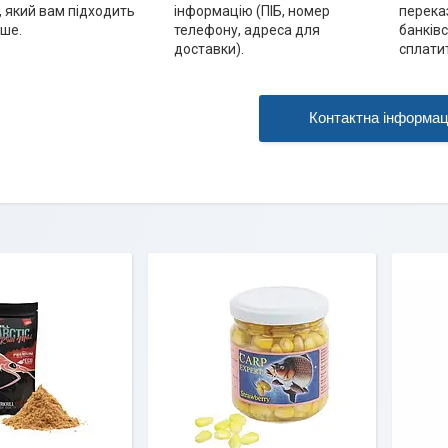
, який вам підходить
інформацію (ПІБ, номер
переказ
ше.
телефону, адреса для
банківс
доставки).
сплатит
Контактна інформац