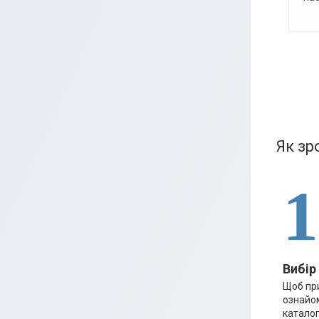
Як зр
1
Вибір
Щоб пр
ознайо
каталог