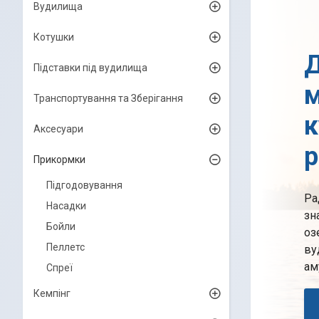
Вудилища
Котушки
Д
Підставки під вудилища
м
Транспортування та Зберігання
к
Аксесуари
р
Прикормки
Підгодовування
Ра
Насадки
зн
Бойли
оз
Пеллетс
ву
аму
Спреї
Кемпінг