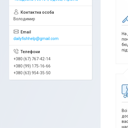
Володимир
На 
dailyfishhelp@gmail.com
пон
бюд
під
+380 (67) 767-42-14
+380 (99) 175-16-66
+380 (63) 954-35-50
Всі
дос
вас
нас