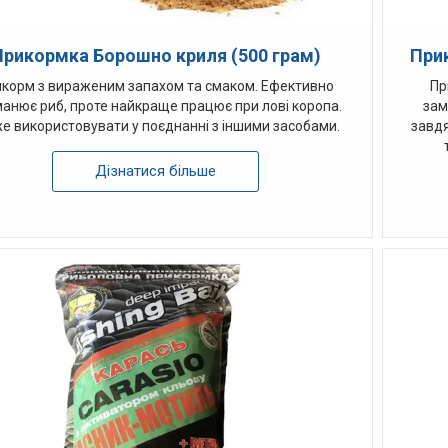
Прикормка Борошно криля (500 грам)
При
корм з вираженим запахом та смаком. Ефективно
Пр
анює риб, проте найкраще працює при лові коропа.
зам
е використовувати у поєднанні з іншими засобами.
завдя
Дізнатися більше