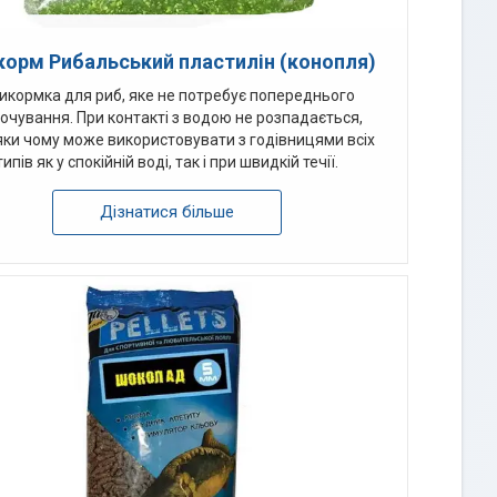
корм Рибальський пластилін (конопля)
икормка для риб, яке не потребує попереднього
очування. При контакті з водою не розпадається,
ки чому може використовувати з годівницями всіх
типів як у спокійній воді, так і при швидкій течії.
Дізнатися більше