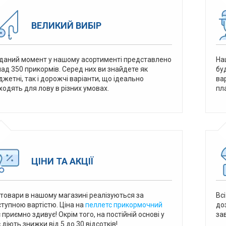
ВЕЛИКИЙ ВИБІР
даний момент у нашому асортименті представлено
На
ад 350 прикормів. Серед них ви знайдете як
бу
жетні, так і дорожчі варіанти, що ідеально
ва
ходять для лову в різних умовах.
пл
ЦІНИ ТА АКЦІЇ
 товари в нашому магазині реалізуються за
Всі
тупною вартістю. Ціна на
пеллетс прикормочний
до
 приємно здивує! Окрім того, на постійній основі у
за
 діють знижки від 5 до 30 відсотків!