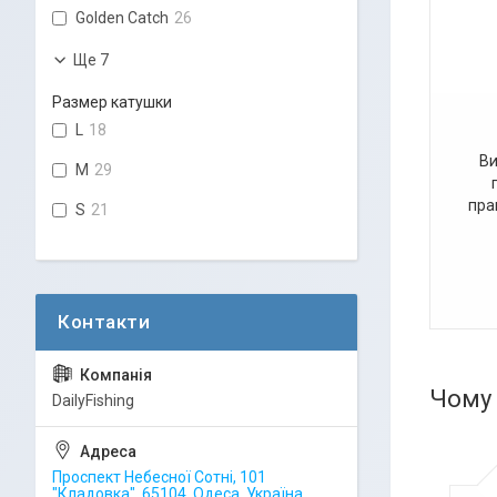
Golden Catch
26
Ще 7
Размер катушки
L
18
Ви
M
29
пра
S
21
Чому 
DailyFishing
Проспект Небесної Сотні, 101
"Кладовка", 65104, Одеса, Україна