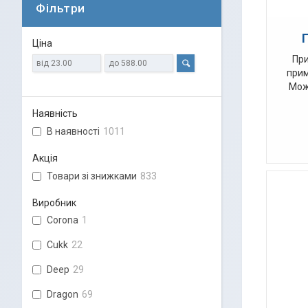
Фільтри
Ціна
При
прим
Мож
Наявність
В наявності
1011
Акція
Товари зі знижками
833
Виробник
Corona
1
Cukk
22
Deep
29
Dragon
69