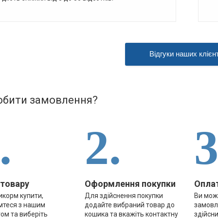
Відгуки наших клієнт
обити замовлення?
.
2.
3
 товару
Оформлення покупки
Опла
икорм купити,
Для здійснення покупки
Ви мож
мтеся з нашим
додайте вибраний товар до
замовл
ом та виберіть
кошика та вкажіть контактну
здійсни