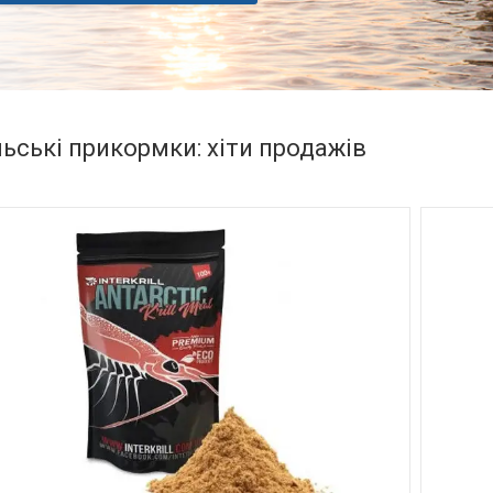
ьські прикормки: хіти продажів