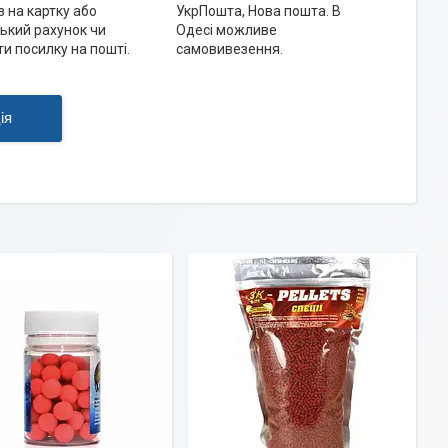
 на картку або
УкрПошта, Нова пошта. В
ький рахунок чи
Одесі можливе
и посилку на пошті.
самовивезення.
ія