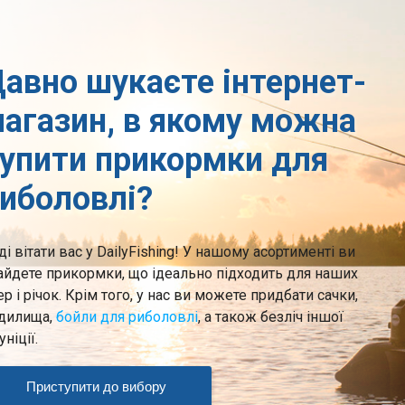
авно шукаєте інтернет-
агазин, в якому можна
упити прикормки для
иболовлі?
ді вітати вас у DailyFishing! У нашому асортименті ви
айдете прикормки, що ідеально підходить для наших
ер і річок. Крім того, у нас ви можете придбати сачки,
дилища,
бойли для риболовлі
, а також безліч іншої
ніції.
Приступити до вибору