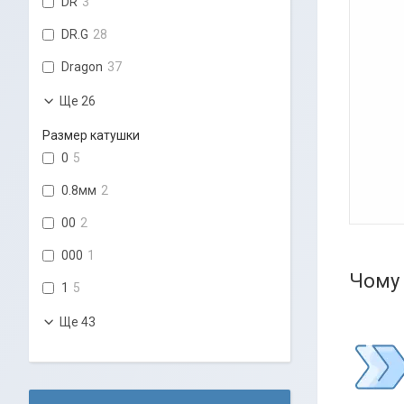
DR
3
DR.G
28
Dragon
37
Ще 26
Размер катушки
0
5
0.8мм
2
00
2
000
1
Чому 
1
5
Ще 43