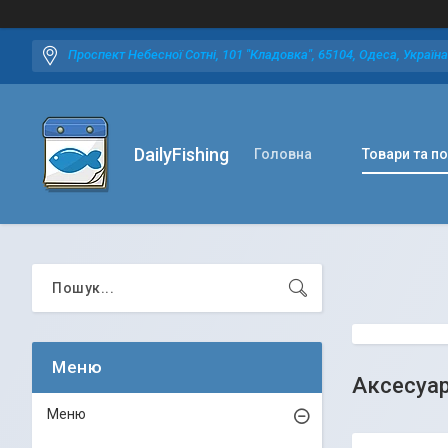
Проспект Небесної Сотні, 101 "Кладовка", 65104, Одеса, Україна
DailyFishing
Головна
Товари та п
Аксесуа
Меню