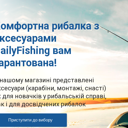
омфортна рибалка з
ксесуарами
ailyFishing вам
арантована!
 нашому магазині представлені
ксесуари (карабіни, монтажі, снасті)
к для новачків у рибальській справі,
ак і для досвідчених рибалок
Приступити до вибору