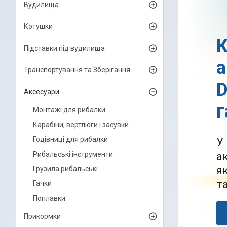
Вудилища
Котушки
К
Підставки під вудилища
а
Транспортування та Зберігання
D
Аксесуари
г
Монтажі для рибалки
Карабіни, вертлюги і засувки
Годівниці для рибалки
У
Рибальські інструменти
а
я
Грузила рибальські
т
Гачки
Поплавки
Прикормки