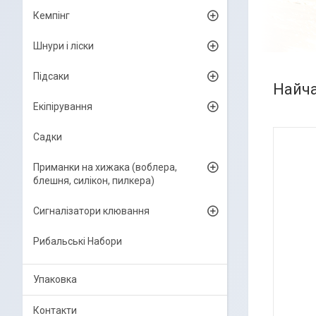
Кемпінг
Шнури і ліски
Підсаки
Найча
Екіпірування
Садки
Приманки на хижака (воблера,
блешня, силікон, пилкера)
Сигналізатори клювання
Рибальські Набори
Упаковка
Контакти