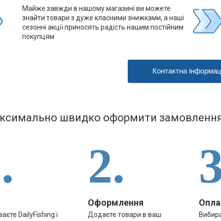
Майже завжди в нашому магазині ви можете
знайти товари з дуже класними знижками, а наші
сезонні акції приносять радість нашим постійним
покупцям
Контактна інформац
ксимально швидко оформити замовлення 
.
2.
3
Оформлення
Опла
аєте DailyFishing і
Додаєте товари в ваш
Вибира