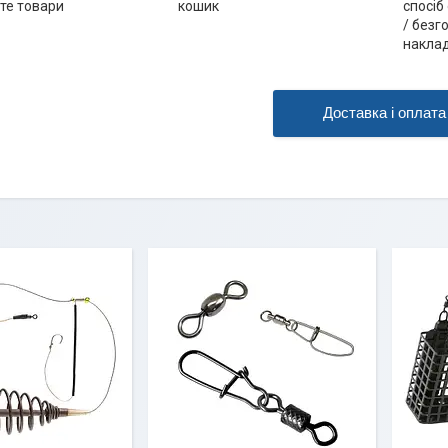
те товари
кошик
спосіб
/ безг
наклад
Доставка і оплата