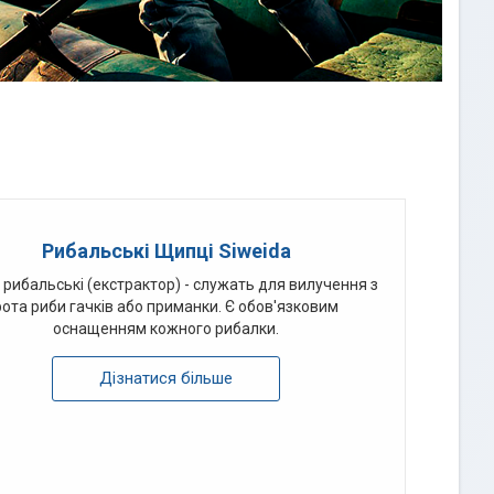
Рибальські Щипці Siweida
 рибальські (екстрактор) - служать для вилучення з
рота риби гачків або приманки. Є обов'язковим
оснащенням кожного рибалки.
Дізнатися більше