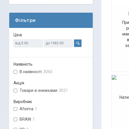
Фільтри
При
р
мак
Ціна
з
Наявність
В наявності
3060
Акція
Товари зі знижками
3021
Нати
Виробник
Afeima
1
BRAIN
1