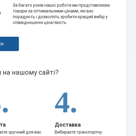
За багато років нашої роботи ми представляємо
товари за оптимальними цінами, які вас
порадують і дозволять зробити кращий вибір у
співвідношенні ціна/якість
ія
на нашому сайті?
.
4.
та
Доставка
єте зручний для вас
Вибираєте транспортну