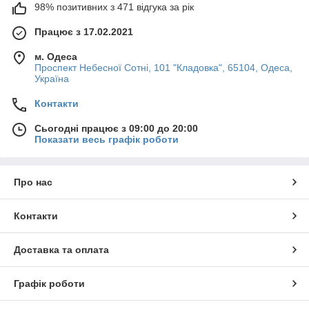
98% позитивних з 471 відгука за рік
Швидка доставка
Товар добереться до Вас упродовж 1-3 днів із
Працює з 17.02.2021
моменту замовлення.
м. Одеса
Проспект Небесної Сотні, 101 "Кладовка", 65104, Одеса,
Україна
Контакти
Сьогодні працює з 09:00 до 20:00
Показати весь графік роботи
Економія
Про нас
При заказе от 2500 гривен — доставка безплатна.
Контакти
Доставка та оплата
Графік роботи