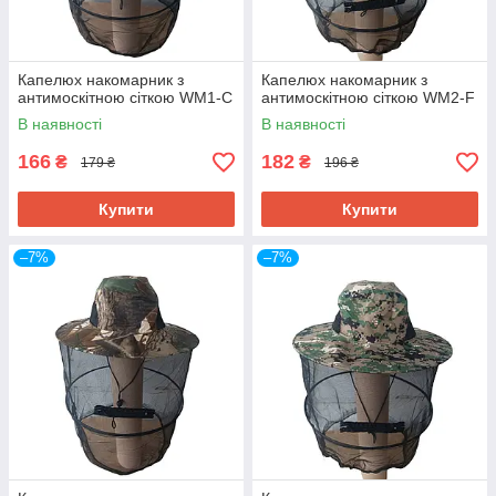
Капелюх накомарник з
Капелюх накомарник з
антимоскітною сіткою WM1-C
антимоскітною сіткою WM2-F
В наявності
В наявності
166
182
₴
₴
179 ₴
196 ₴
Купити
Купити
–7%
–7%