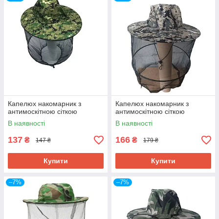
Капелюх накомарник з
Капелюх накомарник з
антимоскітною сіткою
антимоскітною сіткою
В наявності
В наявності
137
166
₴
₴
147 ₴
179 ₴
Купити
Купити
–7%
–7%