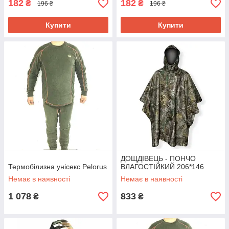
182
182
₴
₴
196 ₴
196 ₴
Купити
Купити
ДОЩДІВЕЦЬ - ПОНЧО
Термобілизна унісекс Pelorus
ВЛАГОСТІЙКИЙ 206*146
Немає в наявності
Немає в наявності
1 078
833
₴
₴