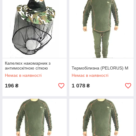
Капелюх накомарник з
антимоскітною сіткою
Термобілизна (PELORUS) М
Немає в наявності
Немає в наявності
196
1 078
₴
₴