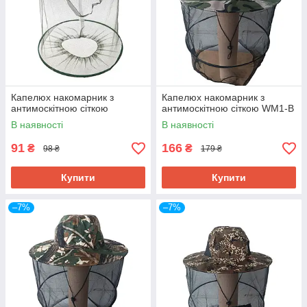
Капелюх накомарник з
Капелюх накомарник з
антимоскітною сіткою
антимоскітною сіткою WM1-B
В наявності
В наявності
91
166
₴
₴
98 ₴
179 ₴
Купити
Купити
–7%
–7%