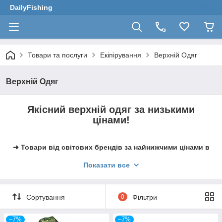
DailyFishing
Товари та послуги
Екіпірування
Верхній Одяг
Верхній Одяг
Якісний
верхній одяг за низькими
цінами!
➜ Товари від світових брендів за найнижчими цінами в
Україні в нашому інтернет-магазині до Ваших послуг.
Показати все
➜ Заощаджуйте на доставці, зробивши замовлення від
2500 грн.
Сортування
0
Фільтри
–7%
–7%