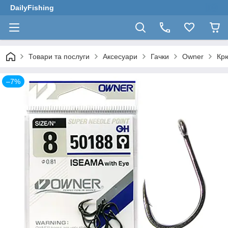
DailyFishing
Товари та послуги
Аксесуари
Гачки
Owner
Крю
–7%