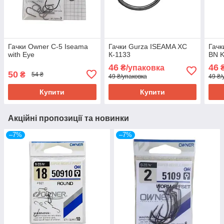
Гачки Owner C-5 Iseama
Гачки Gurza ISEAMA XC
Гачк
with Eye
К-1133
BN K
46
46
₴/упаковка
₴
50
₴
54 ₴
49 ₴/упаковка
49 ₴/
Купити
Купити
Акційні пропозиції та новинки
–7%
–7%