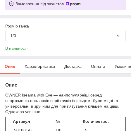
Замовлення під захистом
Розмір гачка
1/0
В наявності
Опис
Характеристики
Доставка
Оплата
Умови п
Опис
OWNER Iseama with Eye — найпопулярніші серед
спортсменів-поплавців серії гачків із кільцем. Дуже міцні та
універсальні зі зручним для прив'язування кільцем на цівці.
Однаково успішно
Артикул
№
Количество.
501881/0
1/0
5