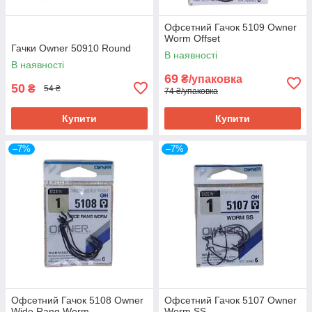
Офсетний Гачок 5109 Owner
Worm Offset
Гачки Owner 50910 Round
В наявності
В наявності
69
₴/упаковка
50
₴
54 ₴
74 ₴/упаковка
Купити
Купити
–7%
–7%
Офсетний Гачок 5108 Owner
Офсетний Гачок 5107 Owner
Wide Rang Worm
Worm SS