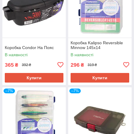
Коробка Kalipso Reversible
Коробка Condor На Пояс
Minnow 145х14
В наявності
В наявності
365
296
₴
₴
392 ₴
319 ₴
Купити
Купити
–7%
–7%