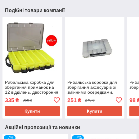
Подібні товари компанії
Рибальська коробка для
Рибальська коробка для
Риба
зберігання приманок на
зберігання аксесуарів зі
збер
12 відділень, двостороння
змінними осередками.
335
251
98
₴
₴
360 ₴
270 ₴
Купити
Купити
Акційні пропозиції та новинки
–7%
–7%