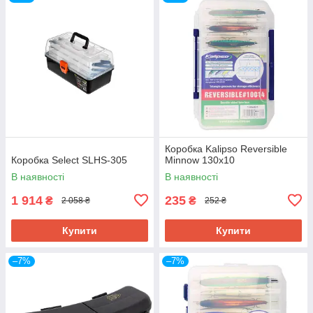
Коробка Kalipso Reversible
Коробка Select SLHS-305
Minnow 130х10
В наявності
В наявності
1 914
235
₴
₴
2 058 ₴
252 ₴
Купити
Купити
–7%
–7%