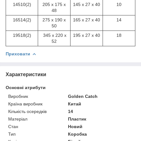
14510(2)
205 х 175 х
145 х 27 х 40
10
48
16514(2)
275 х 190 х
165 х 27 х 40
14
50
19518(2)
345 х 220 х
195 х 27 х 40
18
52
Приховати
Характеристики
Основні атрибути
Виробник
Golden Catch
Країна виробник
Китай
Кількість осередків
14
Матеріал
Пластик
Стан
Новий
Тип
Коробка