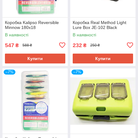
Коробка Kalipso Reversible
Коробка Real Method Light
Minnow 180х18
Lure Box JE-102 Black
В наявності
В наявності
547
232
₴
₴
588 ₴
250 ₴
Купити
Купити
–7%
–7%