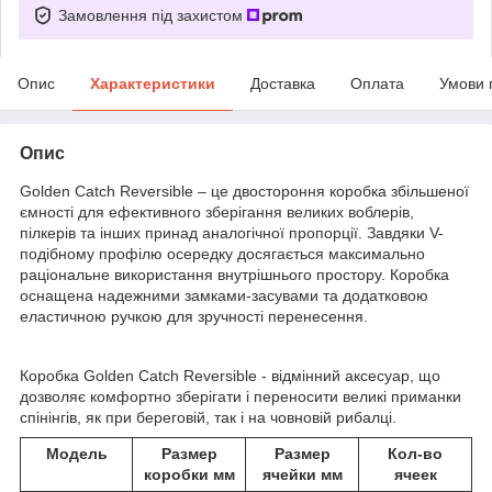
Замовлення під захистом
Опис
Характеристики
Доставка
Оплата
Умови 
Опис
Golden Catch Reversible – це двостороння коробка збільшеної
ємності для ефективного зберігання великих воблерів,
пілкерів та інших принад аналогічної пропорції. Завдяки V-
подібному профілю осередку досягається максимально
раціональне використання внутрішнього простору. Коробка
оснащена надежними замками-засувами та додатковою
еластичною ручкою для зручності перенесення.
Коробка Golden Catch Reversible - відмінний аксесуар, що
дозволяє комфортно зберігати і переносити великі приманки
спінінгів, як при береговій, так і на човновій рибалці.
Модель
Размер
Размер
Кол-во
коробки мм
ячейки мм
ячеек