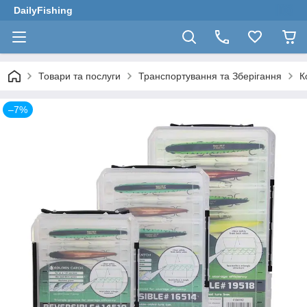
DailyFishing
Товари та послуги
Транспортування та Зберігання
К
–7%