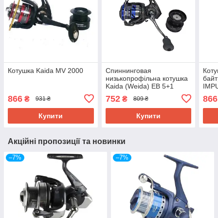
Котушка Kaida MV 2000
Спиннинговая
Коту
низькопрофільна котушка
байт
Kaida (Weida) EB 5+1
IMPU
ліск
866
752
866
₴
₴
931 ₴
809 ₴
Купити
Купити
Акційні пропозиції та новинки
–7%
–7%