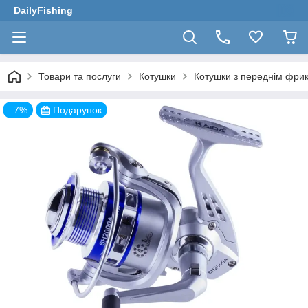
DailyFishing
Товари та послуги
Котушки
Котушки з переднім фри
–7%
Подарунок