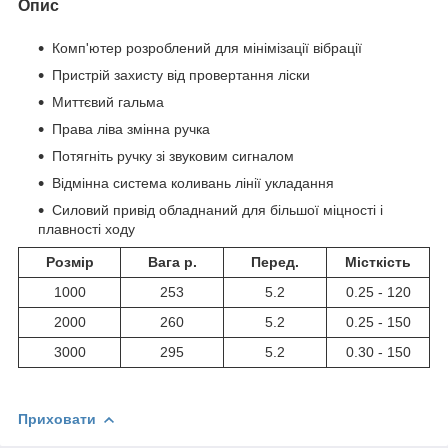
Опис
Комп'ютер розроблений для мінімізації вібрації
Пристрій захисту від провертання ліски
Миттєвий гальма
Права ліва змінна ручка
Потягніть ручку зі звуковим сигналом
Відмінна система коливань лінії укладання
Силовий привід обладнаний для більшої міцності і
плавності ходу
Розмір
Вага р.
Перед.
Місткість
1000
253
5.2
0.25 - 120
2000
260
5.2
0.25 - 150
3000
295
5.2
0.30 - 150
Приховати