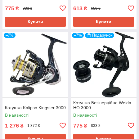
775
613
₴
₴
833 ₴
659 ₴
Купити
Купити
–7%
–7%
Подарунок
Котушка Безінерційна Weida
Котушка Kalipso Kingster 3000
HO 3000
В наявності
В наявності
1 276
775
₴
₴
1 372 ₴
833 ₴
Купити
Купити