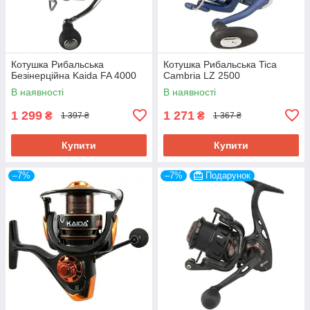
Котушка Рибальська
Котушка Рибальська Tica
Безінерційна Kaida FA 4000
Cambria LZ 2500
В наявності
В наявності
1 299
1 271
₴
₴
1 397 ₴
1 367 ₴
Купити
Купити
–7%
–7%
Подарунок