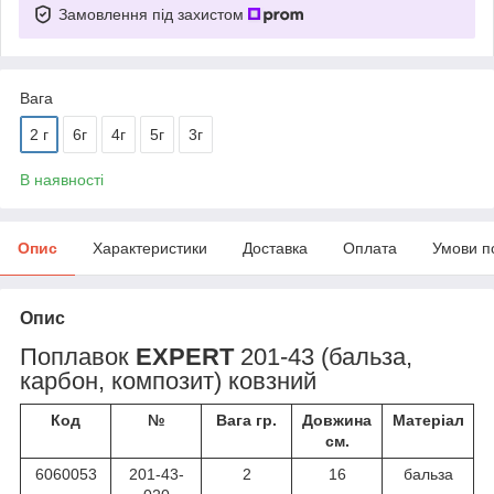
Замовлення під захистом
Вага
2 г
6г
4г
5г
3г
В наявності
Опис
Характеристики
Доставка
Оплата
Умови п
Опис
Поплавок
EXPERT
201-43 (бальза,
карбон, композит) ковзний
Код
№
Вага гр.
Довжина
Матеріал
см.
6060053
201-43-
2
16
бальза