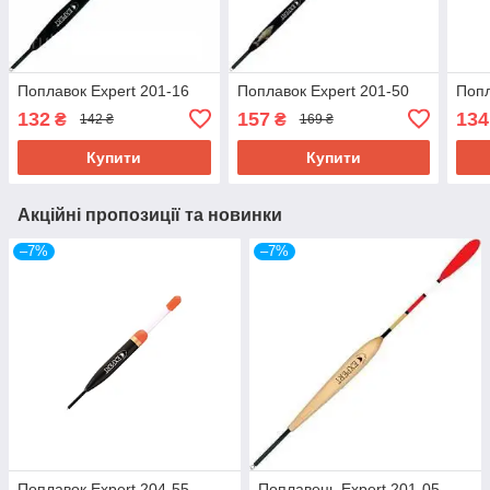
Поплавок Expert 201-16
Поплавок Expert 201-50
Попл
132
157
134
₴
₴
142 ₴
169 ₴
Купити
Купити
Акційні пропозиції та новинки
–7%
–7%
Поплавок Expert 204-55
Поплавець Expert 201-05