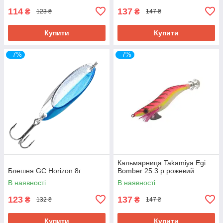
114
137
₴
₴
123 ₴
147 ₴
Купити
Купити
–7%
–7%
Кальмарница Takamiya Egi
Блешня GC Horizon 8г
Bomber 25.3 р рожевий
В наявності
В наявності
123
137
₴
₴
132 ₴
147 ₴
Купити
Купити