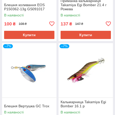
Приманка кальмарниця
Блешня коливання EOS
Takamiya Egi Bomber 21.4 г
Р150362-13g GS091017
Рожева
В наявності
В наявності
100
137
₴
₴
108 ₴
147 ₴
Купити
Купити
–7%
–7%
Кальмарница Takamiya Egi
Блешня Вертушка GC Trox
Bomber 16.1 р
В наявності
В наявності