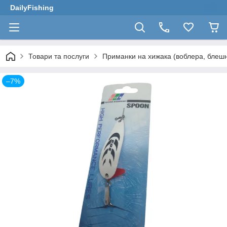
DailyFishing
Товари та послуги
Приманки на хижака (воблера, блешн
–7%