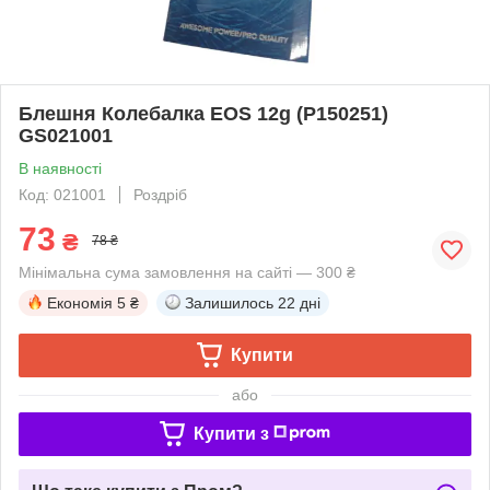
Блешня Колебалка EOS 12g (P150251)
GS021001
В наявності
Код: 021001
Роздріб
73
₴
78 ₴
Мінімальна сума замовлення на сайті — 300 ₴
Економія
5 ₴
Залишилось
22 дні
Купити
або
Купити з