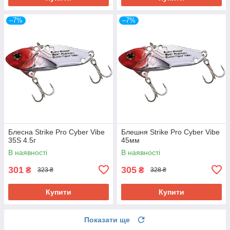
–7%
–7%
Блесна Strike Pro Cyber Vibe
Блешня Strike Pro Cyber Vibe
35S 4.5г
45мм
В наявності
В наявності
301
305
₴
₴
323 ₴
328 ₴
Купити
Купити
Показати ще