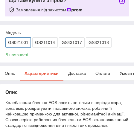
Що таке купити з Пром?
Замовлення під захистом
Мoдель
GS021001
GS211014
GS431017
GS321018
В наявності
Опис
Характеристики
Доставка
Оплата
Умови 
Опис
Колеблющая блешня EOS ловить не тільки в періоди жора,
вона вміє роздратувати і пасивного хижака, роблячи її
найкращою приманкою для активної, різноманітної анімації.
Своєю серією риболовних блешень тм EOS встановлює новий
стандарт співвідношення ціни і якості цих приманок.