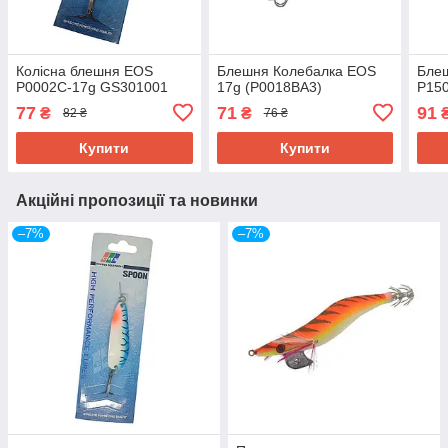
Колісна блешня EOS
Блешня Колебалка EOS
Бле
P0002C-17g GS301001
17g (P0018BA3)
Р150
77
71
91
₴
₴
82 ₴
76 ₴
Купити
Купити
Акційні пропозиції та новинки
–7%
–7%