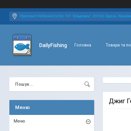
Проспект Небесної Сотні, 101 "Кладовка", 65104, Одеса, Україна
DailyFishing
Головна
Товари та п
Джиг Г
Меню