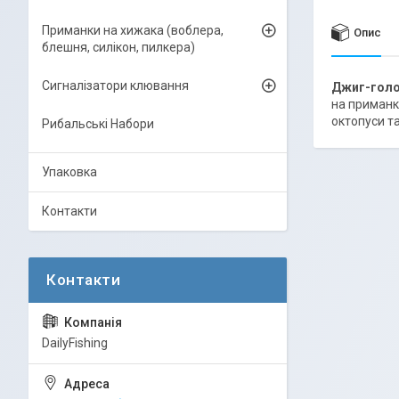
Приманки на хижака (воблера,
Опис
блешня, силікон, пилкера)
Сигналізатори клювання
Джиг-гол
на приманки
октопуси та 
Рибальські Набори
Упаковка
Контакти
DailyFishing