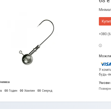
68 ₴
Мініма
Купи
+380 (6
У компа
будь-я
поверн
ів
0
0
Годин
0
0
Хвилин
0
0
Секунд