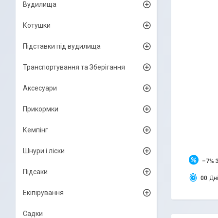
Вудилища
Котушки
Підставки під вудилища
Транспортування та Зберігання
Аксесуари
Прикормки
Кемпінг
Шнури і ліски
–7%
Підсаки
0
0
Дн
Екіпірування
Садки