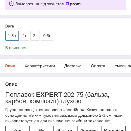
Замовлення під захистом
Вага
1.5 г
1г
2г
0.5г
В наявності
Опис
Характеристики
Доставка
Оплата
Умови п
Опис
Поплавок
EXPERT
202-75 (бальза,
карбон, композит) глухою
Група поплавців встановлена «постійно». Кожен поплавок
оснащений м'яким гумовим зажимом довжиною 2-3 см, який
використовується для визначення глибини закладення.
Код
№
Вага гр.
Довжина
Матеріал