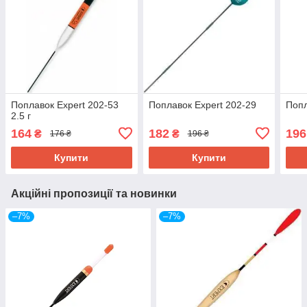
Поплавок Expert 202-53
Поплавок Expert 202-29
Попл
2.5 г
164
182
196
₴
₴
176 ₴
196 ₴
Купити
Купити
Акційні пропозиції та новинки
–7%
–7%