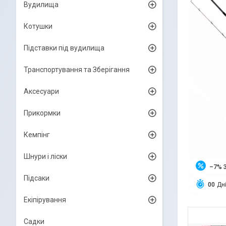
Вудилища
Котушки
Підставки під вудилища
Транспортування та Зберігання
Аксесуари
Прикормки
Кемпінг
Шнури і ліски
–7%
Підсаки
0
0
Дн
Екіпірування
Садки