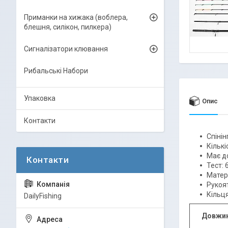
Приманки на хижака (воблера,
блешня, силікон, пилкера)
Сигналізатори клювання
Рибальські Набори
Упаковка
Опис
Контакти
Спінін
Кількі
Має до
Тест: 
Матер
Рукоя
Кільця
DailyFishing
Довжин