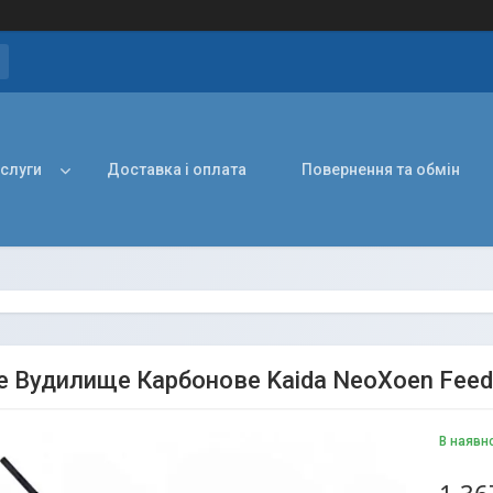
ослуги
Доставка і оплата
Повернення та обмін
е Вудилище Карбонове Kaida NeoXoen Feed
В наявн