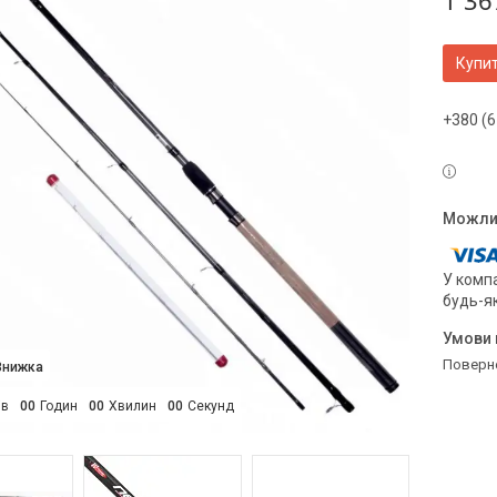
1 36
Купи
+380 (6
У компа
будь-я
поверн
ів
0
0
Годин
0
0
Хвилин
0
0
Секунд