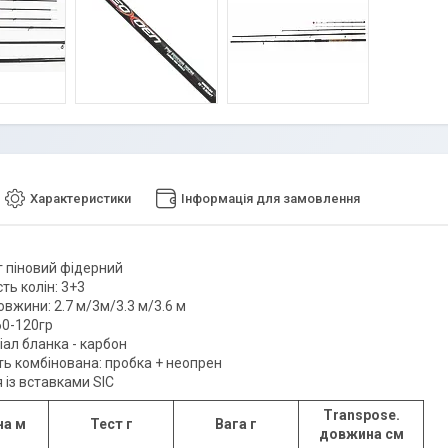
Характеристики
Інформація для замовлення
г піновий фідерний
сть колін: 3+3
вжини: 2.7 м/3м/3.3 м/3.6 м
60-120гр
іал бланка - карбон
ть комбінована: пробка + неопрен
 із вставками SIC
Transpose.
а м
Тест г
Вага г
довжина см