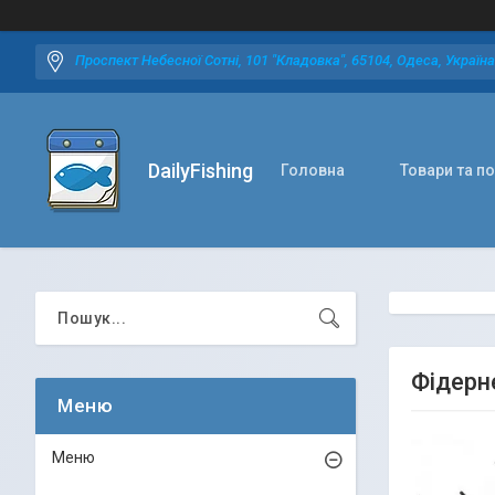
Проспект Небесної Сотні, 101 "Кладовка", 65104, Одеса, Україна
DailyFishing
Головна
Товари та п
Фідерн
Меню