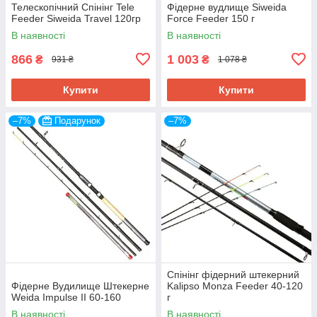
Телескопічний Спінінг Tele
Фідерне вудлище Siweida
Feeder Siweida Travel 120гр
Force Feeder 150 г
В наявності
В наявності
866
1 003
₴
₴
931 ₴
1 078 ₴
Купити
Купити
–7%
Подарунок
–7%
Спінінг фідерний штекерний
Фідерне Вудилище Штекерне
Kalipso Monza Feeder 40-120
Weida Impulse II 60-160
г
В наявності
В наявності