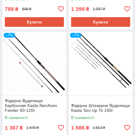
788
1 299
₴
₴
848 ₴
1 397 ₴
Купити
Купити
–7%
–7%
Фідерне Вудилище
Карбонове Kaida NeoXoen
Фідерне Штекерне Вудилище
Feeder 60-120г
Kaida Siro Up To 150г
В наявності
В наявності
1 367
1 686
₴
₴
1 470 ₴
1 813 ₴