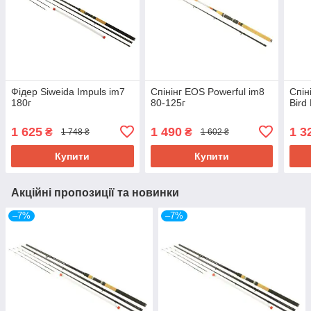
Фідер Siweida Impuls im7
Спінінг EOS Powerful im8
Спін
180г
80-125г
Bird
1 625
1 490
1 3
₴
₴
1 748 ₴
1 602 ₴
Купити
Купити
Акційні пропозиції та новинки
–7%
–7%