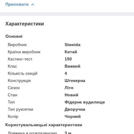
Приховати
Характеристики
Основні
Виробник
Siweida
Країна виробник
Китай
Кастинг-тест
150
Клас
Важкий
Кількість секцій
4
Конструкція
Штекерна
Сезон
Літо
Стан
Новий
Тип
Фідерне вудилище
Тип рукоятки
Дворучна
Колір
Чорний
Користувальницькі характеристики
Довжина в розкладеному
3 м