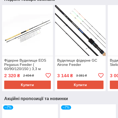
Фідерне Вудилище EOS
Вудилище фідерне GC
Вуд
Pegasus Feeder (
Airone Feeder
Stel
60/90/120/150 ) 3,3 м
2 320
3 144
3 0
₴
₴
2 494 ₴
3 381 ₴
Купити
Купити
Акційні пропозиції та новинки
–7%
–7%