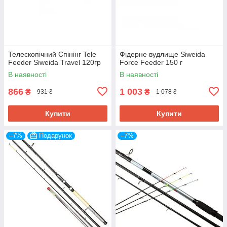
Телескопічний Спінінг Tele
Фідерне вудлище Siweida
Feeder Siweida Travel 120гр
Force Feeder 150 г
В наявності
В наявності
866
1 003
₴
₴
931 ₴
1 078 ₴
Купити
Купити
–7%
Подарунок
–7%