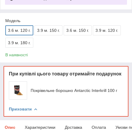
Мoдель
3.6 м. 120 г.
3.9 м. 150 г.
3.6 м. 150 г.
3.9 м. 120 г.
3.9 м. 180 г.
В наявності
При купівлі цього товару отримайте подарунок
Покрівельне борошно Antarctic Interkrill 100 г
Приховати
Опис
Характеристики
Доставка
Оплата
Умови п