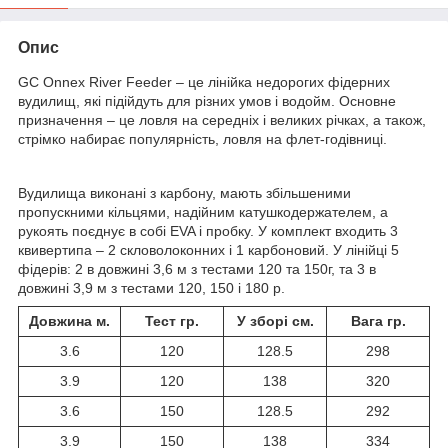
Опис
GC Onnex River Feeder – це лінійка недорогих фідерних
вудилищ, які підійдуть для різних умов і водойм. Основне
призначення – це ловля на середніх і великих річках, а також,
стрімко набирає популярність, ловля на флет-годівниці.
Вудилища виконані з карбону, мають збільшеними
пропускними кільцями, надійним катушкодержателем, а
рукоять поєднує в собі EVA і пробку. У комплект входить 3
квивертипа – 2 скловолоконних і 1 карбоновий. У лінійці 5
фідерів: 2 в довжині 3,6 м з тестами 120 та 150г, та 3 в
довжині 3,9 м з тестами 120, 150 і 180 р.
Довжина м.
Тест гр.
У зборі см.
Вага гр.
3.6
120
128.5
298
3.9
120
138
320
3.6
150
128.5
292
3.9
150
138
334