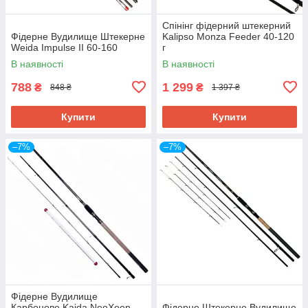
Спінінг фідерний штекерний
Фідерне Вудилище Штекерне
Kalipso Monza Feeder 40-120
Weida Impulse II 60-160
г
В наявності
В наявності
788
1 299
₴
₴
848 ₴
1 397 ₴
Купити
Купити
–7%
–7%
Фідерне Вудилище
Карбонове Kaida NeoXoen
Фідерне Штекерне Вудилище