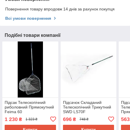
Повернення товару впродовж 14 днів за рахунок покупця
Всі умови повернення
Подібні товари компанії
Підсак Телескопічний
Підсачок Складаний
Підс
риболовний Прямокутний
Телескопічний Трикутний
Теле
Feima 60
SWD LS70F
Пря
190
1 230
696
563
₴
₴
1 323 ₴
748 ₴
Купити
Купити