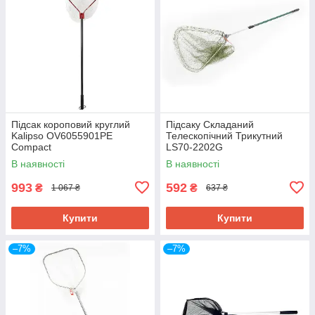
Підсак короповий круглий
Підсаку Складаний
Kalipso OV6055901PE
Телескопічний Трикутний
Compact
LS70-2202G
В наявності
В наявності
993
592
₴
₴
1 067 ₴
637 ₴
Купити
Купити
–7%
–7%