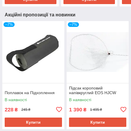
Акційні пропозиції та новинки
–7%
–7%
Підсак короповий
Поплавок на Підхоплення
напівкруглий EOS HJCW
В наявності
В наявності
228
1 390
₴
₴
245 ₴
1 495 ₴
Купити
Купити