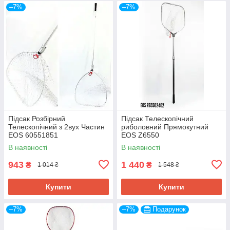
–7%
–7%
Підсак Розбірний
Підсак Телескопічний
Телескопічний з 2вух Частин
риболовний Прямокутний
EOS 60551851
EOS Z6550
В наявності
В наявності
943
1 440
₴
₴
1 014 ₴
1 548 ₴
Купити
Купити
–7%
–7%
Подарунок