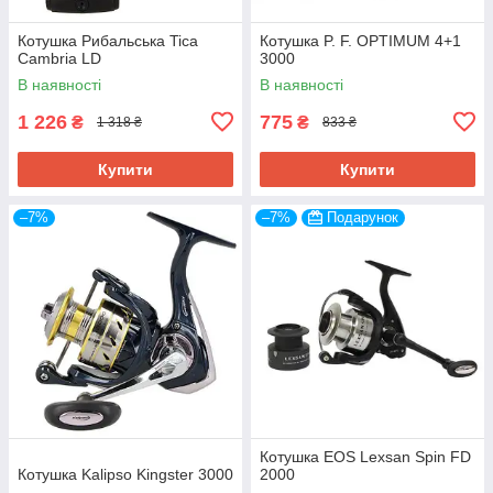
Котушка Рибальська Tica
Котушка P. F. OPTIMUM 4+1
Cambria LD
3000
В наявності
В наявності
1 226
775
₴
₴
1 318 ₴
833 ₴
Купити
Купити
–7%
–7%
Подарунок
Котушка EOS Lexsan Spin FD
Котушка Kalipso Kingster 3000
2000