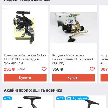
Котушка рибальська Cobra
Котушка Рибальська
Коту
CB320 3BB з переднім
Безінерційна EOS Korund
Безі
фрикціоном
30(6bb)
40(3
251
358
387
₴
₴
270 ₴
Купити
Купити
Акційні пропозиції та новинки
–7%
–7%
Подарунок