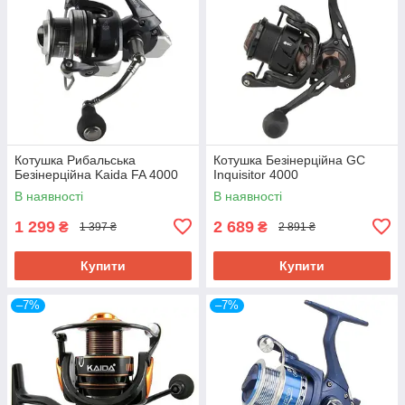
Котушка Рибальська
Котушка Безінерційна GC
Безінерційна Kaida FA 4000
Inquisitor 4000
В наявності
В наявності
1 299
2 689
₴
₴
1 397 ₴
2 891 ₴
Купити
Купити
–7%
–7%