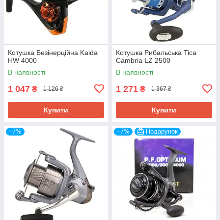
Котушка Безінерційна Kaida
Котушка Рибальська Tica
HW 4000
Cambria LZ 2500
В наявності
В наявності
1 047
1 271
₴
₴
1 126 ₴
1 367 ₴
Купити
Купити
–7%
–7%
Подарунок