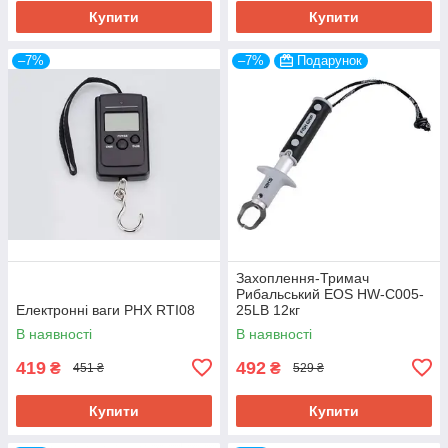
Купити
Купити
–7%
–7%
Подарунок
Захоплення-Тримач
Рибальський EOS HW-C005-
Електронні ваги PHX RTI08
25LB 12кг
В наявності
В наявності
419
492
₴
₴
451 ₴
529 ₴
Купити
Купити