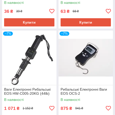
В наявності
В наявності
36
63
₴
₴
39 ₴
68 ₴
Купити
Купити
–7%
–7%
Ваги Електронні Рибальські
Рибальські Електронні Ваги
EOS HW-C005-20KG (44lb)
EOS OCS-2
В наявності
В наявності
1 071
875
₴
₴
1 152 ₴
941 ₴