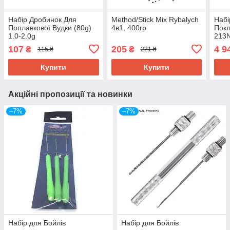
Набір Дробинок Для
Method/Stick Mix Rybalych
Набі
Поплавкової Вудки (80g)
4в1, 400гр
Покл
1.0-2.0g
213N
107
205
4 9
₴
₴
115 ₴
221 ₴
Купити
Купити
Акційні пропозиції та новинки
–7%
–7%
Набір для Бойлів
Набір для Бойлів