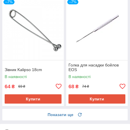
–7%
–7%
Голка для насадки бойлов
Зівник Kalipso 18cm
EOS
В наявності
В наявності
64
68
₴
₴
69 ₴
74 ₴
Купити
Купити
Показати ще