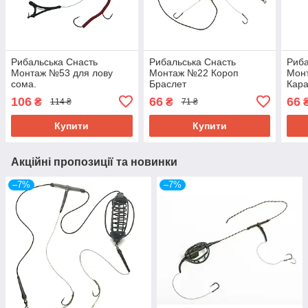
Рибальська Снасть
Рибальська Снасть
Риба
Монтаж №53 для лову
Монтаж №22 Короп
Мон
сома.
Браслет
Кара
106
66
66
₴
₴
114 ₴
71 ₴
Купити
Купити
Акційні пропозиції та новинки
–7%
–7%