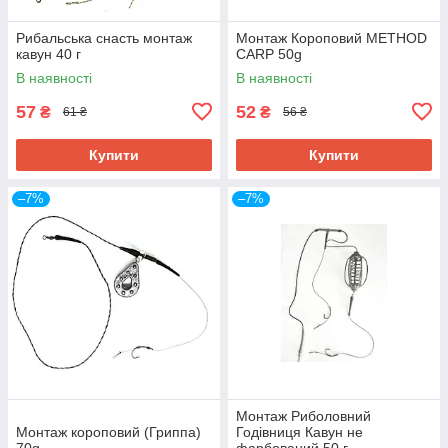
Рибальська снасть монтаж
Монтаж Короповий METHOD
кавун 40 г
CARP 50g
В наявності
В наявності
57
52
₴
₴
61 ₴
56 ₴
Купити
Купити
–7%
–7%
Монтаж Риболовний
Монтаж короповий (Гриппа)
Годівниця Кавун не
70g
фарбований 50 г