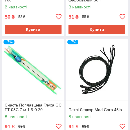
В наявності
В наявності
50
51
₴
₴
53 ₴
55 ₴
Купити
Купити
–7%
–7%
Снасть Поплавцева Глуха GC
FT-03C 7 м 1.5-0.20
Петлі Ледкор Mad Carp 45lb
В наявності
В наявності
91
91
₴
₴
98 ₴
98 ₴