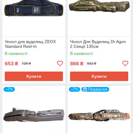
Чохол для вудилищ ZEOX
Чохол Для Вудилищ Dr.Agon
Standard Reel-In
2 Секції 135см
В наявності
В наявності
653
866
₴
₴
725 ₴
931 ₴
Купити
Купити
–7%
–7%
Подарунок