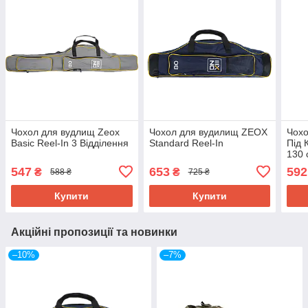
Чохол для вудлищ Zeox
Чохол для вудилищ ZEOX
Чох
Basic Reel-In 3 Відділення
Standard Reel-In
Під 
130 
547
653
592
₴
₴
588 ₴
725 ₴
Купити
Купити
Акційні пропозиції та новинки
–10%
–7%