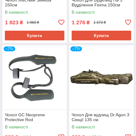
150см
Відділення Feima 150см
В наявності
В наявності
1 823
1 276
₴
₴
1 960 ₴
1 372 ₴
Купити
Купити
–7%
–7%
Чохол GC Neoprene
Чохол Для вудлищ Dr.Agon 3
Protective Rod
Секції 135 см
В наявності
В наявності