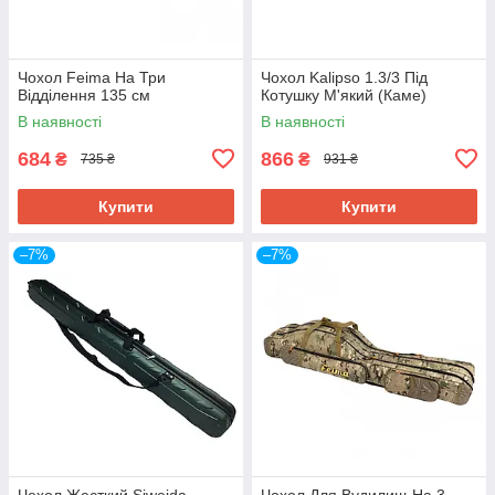
Чохол Feima На Три
Чохол Kalipso 1.3/3 Під
Відділення 135 см
Котушку М'який (Каме)
В наявності
В наявності
684
866
₴
₴
735 ₴
931 ₴
Купити
Купити
–7%
–7%
Чехол Жесткий Siweida
Чохол Для Вудилищ На 3