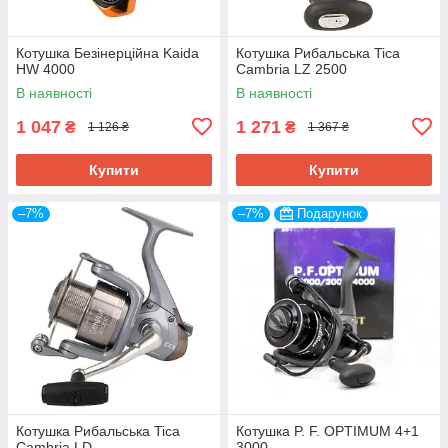
Котушка Безінерційна Kaida
Котушка Рибальська Tica
HW 4000
Cambria LZ 2500
В наявності
В наявності
1 047
1 271
₴
₴
1 126 ₴
1 367 ₴
Купити
Купити
–7%
–7%
Подарунок
Котушка Рибальська Tica
Котушка P. F. OPTIMUM 4+1
Cambria LD
3000