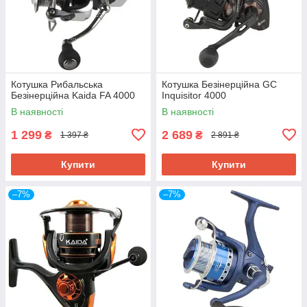
Котушка Рибальська
Котушка Безінерційна GC
Безінерційна Kaida FA 4000
Inquisitor 4000
В наявності
В наявності
1 299
2 689
₴
₴
1 397 ₴
2 891 ₴
Купити
Купити
–7%
–7%