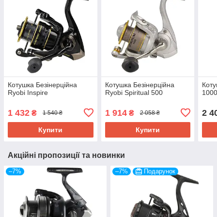
Котушка Безінерційна
Котушка Безінерційна
Коту
Ryobi Inspire
Ryobi Spiritual 500
1000
1 432
1 914
2 4
₴
₴
1 540 ₴
2 058 ₴
Купити
Купити
Акційні пропозиції та новинки
–7%
–7%
Подарунок