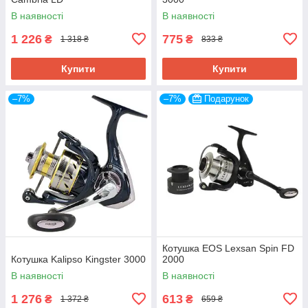
В наявності
В наявності
1 226
775
₴
₴
1 318 ₴
833 ₴
Купити
Купити
–7%
–7%
Подарунок
Котушка EOS Lexsan Spin FD
Котушка Kalipso Kingster 3000
2000
В наявності
В наявності
1 276
613
₴
₴
1 372 ₴
659 ₴