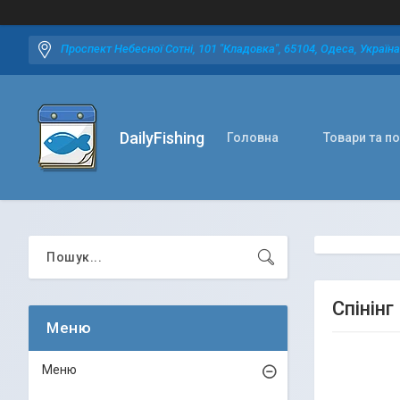
Проспект Небесної Сотні, 101 "Кладовка", 65104, Одеса, Україна
DailyFishing
Головна
Товари та п
Спінінг
Меню