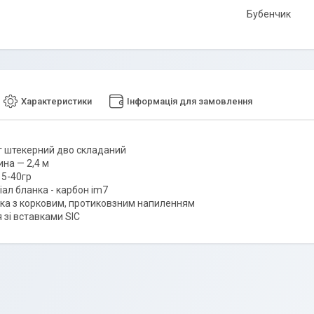
Бубенчик
Характеристики
Інформація для замовлення
нг штекерний дво складаний
на — 2,4 м
15-40гр
ал бланка - карбон im7
ка з корковим, протиковзним напиленням
 зі вставками SIC