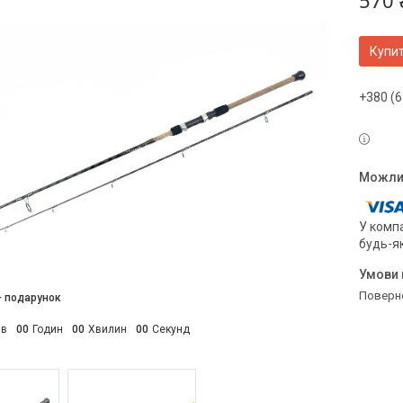
570 
Купи
+380 (6
У компа
будь-я
поверн
ів
0
0
Годин
0
0
Хвилин
0
0
Секунд