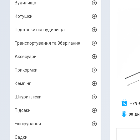
Вудилища
Котушки
Підставки під вудилища
Транспортування та Зберігання
Аксесуари
Прикормки
Кемпінг
Шнури і ліски
–7%
Підсаки
0
0
Дн
Екіпірування
Садки