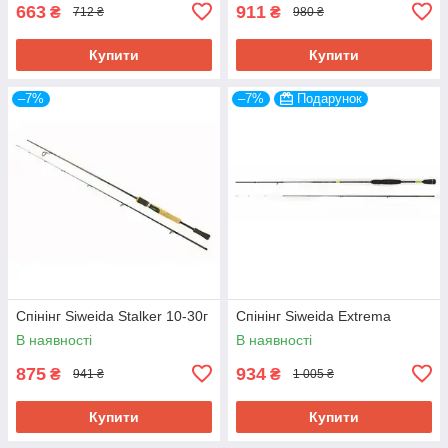
663
911
₴
₴
712 ₴
980 ₴
Купити
Купити
–7%
–7%
Подарунок
Спінінг Siweida Stalker 10-30г
Спінінг Siweida Extrema
В наявності
В наявності
875
934
₴
₴
941 ₴
1 005 ₴
Купити
Купити