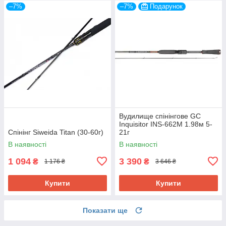
–7%
–7%
Подарунок
Вудилище спінінгове GC
Inquisitor INS-662M 1.98м 5-
Спінінг Siweida Titan (30-60г)
21г
В наявності
В наявності
1 094
3 390
₴
₴
1 176 ₴
3 646 ₴
Купити
Купити
Показати ще