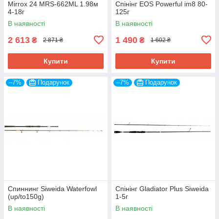
Mirrox 24 MRS-662ML 1.98м
Спінінг EOS Powerful im8 80-
4-18г
125г
В наявності
В наявності
2 613
1 490
₴
₴
2 871 ₴
1 602 ₴
Купити
Купити
–7%
Подарунок
–7%
Подарунок
Спиннинг Siweida Waterfowl
Спінінг Gladiator Plus Siweida
(up/to150g)
1-5г
В наявності
В наявності