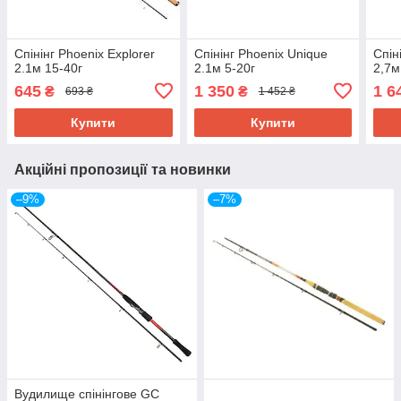
Спінінг Phoenix Explorer
Спінінг Phoenix Unique
Спін
2.1м 15-40г
2.1м 5-20г
2,7м
645
1 350
1 6
₴
₴
693 ₴
1 452 ₴
Купити
Купити
Акційні пропозиції та новинки
–9%
–7%
Вудилище спінінгове GC