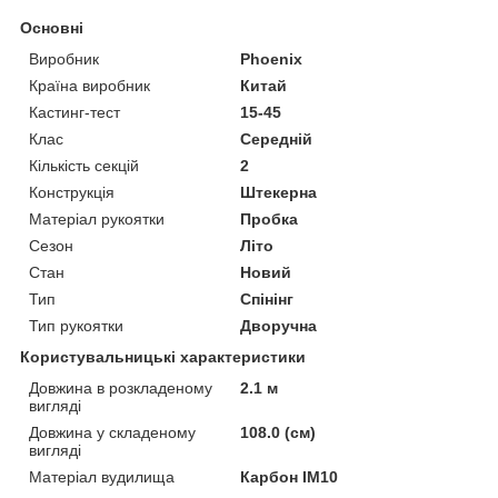
Основні
Виробник
Phoenix
Країна виробник
Китай
Кастинг-тест
15-45
Клас
Середній
Кількість секцій
2
Конструкція
Штекерна
Матеріал рукоятки
Пробка
Сезон
Літо
Стан
Новий
Тип
Спінінг
Тип рукоятки
Дворучна
Користувальницькі характеристики
Довжина в розкладеному
2.1 м
вигляді
Довжина у складеному
108.0 (см)
вигляді
Матеріал вудилища
Карбон IM10