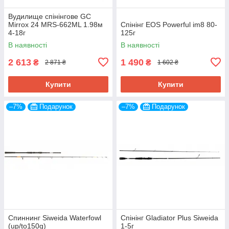
Вудилище спінінгове GC
Mirrox 24 MRS-662ML 1.98м
Спінінг EOS Powerful im8 80-
4-18г
125г
В наявності
В наявності
2 613
1 490
₴
₴
2 871 ₴
1 602 ₴
Купити
Купити
–7%
Подарунок
–7%
Подарунок
Спиннинг Siweida Waterfowl
Спінінг Gladiator Plus Siweida
(up/to150g)
1-5г