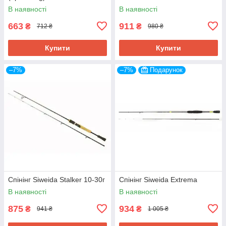
В наявності
В наявності
663
911
₴
₴
712 ₴
980 ₴
Купити
Купити
–7%
–7%
Подарунок
Спінінг Siweida Stalker 10-30г
Спінінг Siweida Extrema
В наявності
В наявності
875
934
₴
₴
941 ₴
1 005 ₴