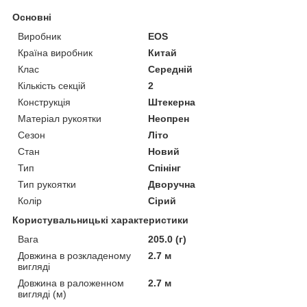
Основні
Виробник
EOS
Країна виробник
Китай
Клас
Середній
Кількість секцій
2
Конструкція
Штекерна
Матеріал рукоятки
Неопрен
Сезон
Літо
Стан
Новий
Тип
Спінінг
Тип рукоятки
Дворучна
Колір
Сірий
Користувальницькі характеристики
Вага
205.0 (г)
Довжина в розкладеному
2.7 м
вигляді
Довжина в раложенном
2.7 м
вигляді (м)