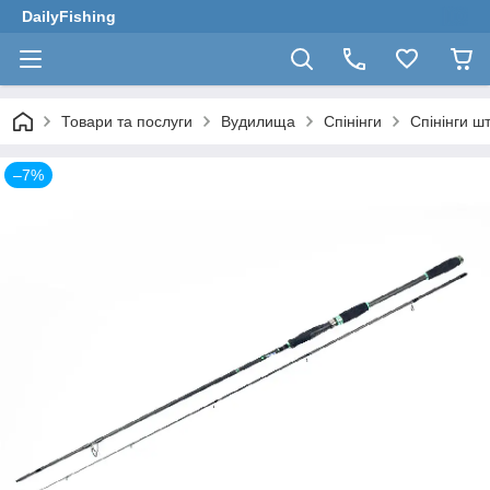
DailyFishing
Товари та послуги
Вудилища
Спінінги
Спінінги ш
–7%