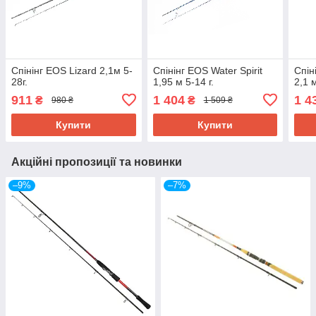
Спінінг EOS Lizard 2,1м 5-
Спінінг EOS Water Spirit
Спін
28г.
1,95 м 5-14 г.
2,1 м
911
1 404
1 4
₴
₴
980 ₴
1 509 ₴
Купити
Купити
Акційні пропозиції та новинки
–9%
–7%