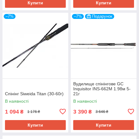
Купити
Купити
–7%
–7%
Подарунок
Вудилище спінінгове GC
Inquisitor INS-662M 1.98м 5-
Спінінг Siweida Titan (30-60г)
21г
В наявності
В наявності
1 094
3 390
₴
₴
1 176 ₴
3 646 ₴
Купити
Купити