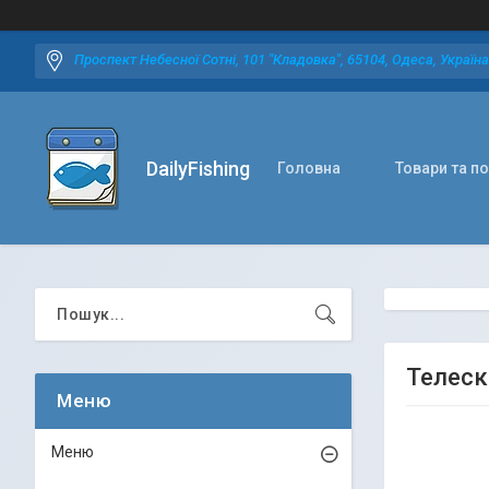
Проспект Небесної Сотні, 101 "Кладовка", 65104, Одеса, Україна
DailyFishing
Головна
Товари та п
Телеско
Меню