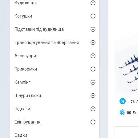
Вудилища
Котушки
Підставки під вудилища
Транспортування та Зберігання
Аксесуари
Прикормки
Кемпінг
Шнури і ліски
–7%
Підсаки
0
0
Дн
Екіпірування
Садки