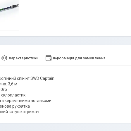
Характеристики
Інформація для замовлення
опічний спінінг SWD Captain
на: 3,6 м
40гр
: склопластик
я з керамічними вставками
енова рукоятка
овий катушкотримач