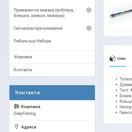
Приманки на хижака (воблера,
блешня, силікон, пилкера)
Сигналізатори клювання
Рибальські Набори
Упаковка
Опис
Контакти
Телеск
Довжи
Тест: 
Бланк
Кільц
Неопр
Гвинт
DailyFishing