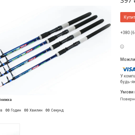
397 
Купи
+380 (6
У компа
будь-я
поверн
ів
0
0
Годин
0
0
Хвилин
0
0
Секунд