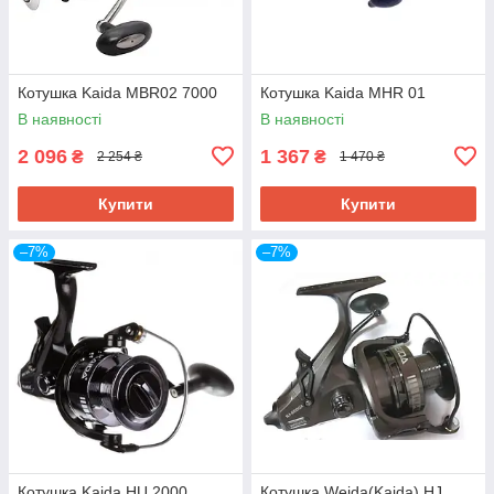
Котушка Kaida MBR02 7000
Котушка Kaida MHR 01
В наявності
В наявності
2 096
1 367
₴
₴
2 254 ₴
1 470 ₴
Купити
Купити
–7%
–7%
Котушка Kaida HU 2000
Котушка Weida(Kaida) HJ