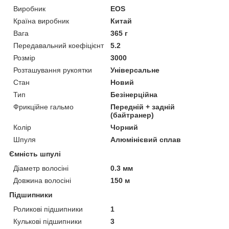
Виробник
EOS
Країна виробник
Китай
Вага
365 г
Передавальний коефіцієнт
5.2
Розмір
3000
Розташування рукоятки
Універсальне
Стан
Новий
Тип
Безінерційна
Фрикційне гальмо
Передній + задній
(байтранер)
Колір
Чорний
Шпуля
Алюмінієвий сплав
Ємність шпулі
Діаметр волосіні
0.3 мм
Довжина волосіні
150 м
Підшипники
Роликові підшипники
1
Кулькові підшипники
3