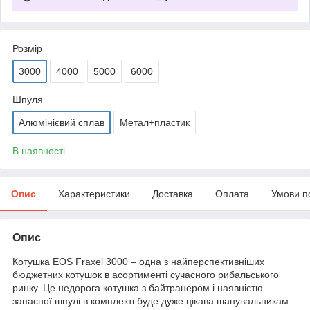
Розмір
3000
4000
5000
6000
Шпуля
Алюмінієвий сплав
Метал+пластик
В наявності
Опис
Характеристики
Доставка
Оплата
Умови п
Опис
Котушка EOS Fraxel 3000 – одна з найперспективніших
бюджетних котушок в асортименті сучасного рибальського
ринку. Це недорога котушка з байтранером і наявністю
запасної шпулі в комплекті буде дуже цікава шанувальникам