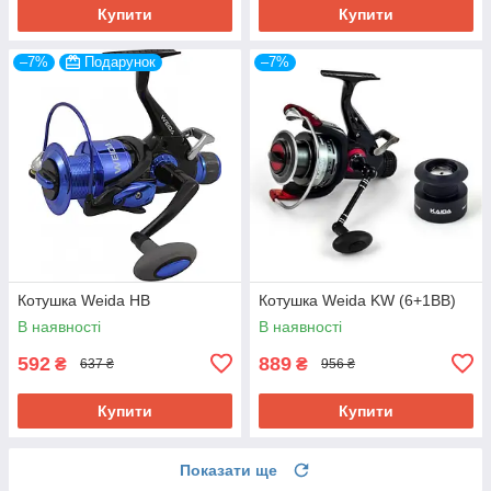
Купити
Купити
–7%
Подарунок
–7%
Котушка Weida HB
Котушка Weida KW (6+1BB)
В наявності
В наявності
592
889
₴
₴
637 ₴
956 ₴
Купити
Купити
Показати ще