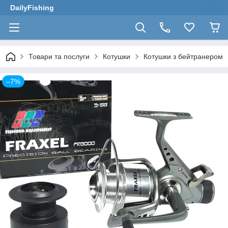
DailyFishing
Товари та послуги
Котушки
Котушки з бейтранером
–7%