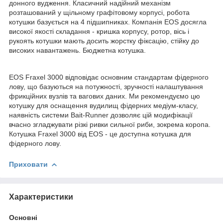
донного вудження. Класичний надійний механізм
розташований у щільному графітовому корпусі, робота
котушки базується на 4 підшипниках. Компанія EOS досягла
високої якості складання - кришка корпусу, ротор, вісь і
рукоять котушки мають досить жорстку фіксацію, стійку до
високих навантажень. Бюджетна котушка.
EOS Fraxel 3000 відповідає основним стандартам фідерного
лову, що базуються на потужності, зручності налаштування
фрикційних вузлів та вагових даних. Ми рекомендуємо цю
котушку для оснащення вудилищ фідерних медіум-класу,
наявність системи Bait-Runner дозволяє цій модифікації
вчасно згладжувати різкі ривки сильної риби, зокрема коропа.
Котушка Fraxel 3000 від EOS - це доступна котушка для
фідерного лову.
Приховати
Характеристики
Основні