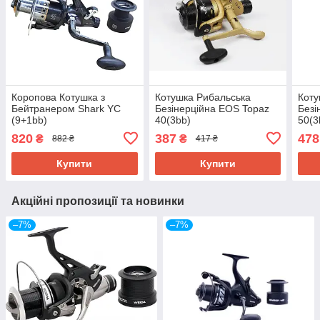
Коропова Котушка з
Котушка Рибальська
Коту
Бейтранером Shark YC
Безінерційна EOS Topaz
Безі
(9+1bb)
40(3bb)
50(3
820
387
478
₴
₴
882 ₴
417 ₴
Купити
Купити
Акційні пропозиції та новинки
–7%
–7%