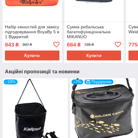
Набір ємностей для замісу
Сумка рибальська
Сумк
підгодовування BoyaBy 5 в
багатофункціональна
Weid
1 Відкритий
MIKANUO
843
684
775
₴
₴
907 ₴
735 ₴
Купити
Купити
Акційні пропозиції та новинки
–10%
–7%
Подарунок