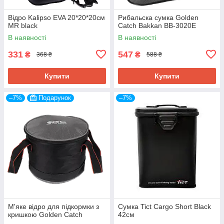
Відро Kalipso EVA 20*20*20см
Рибальска сумка Golden
MR black
Catch Bakkan ВВ-3020E
В наявності
В наявності
331
547
₴
₴
368 ₴
588 ₴
Купити
Купити
–7%
Подарунок
–7%
М'яке відро для підкормки з
Сумка Tict Cargo Short Black
кришкою Golden Catch
42см