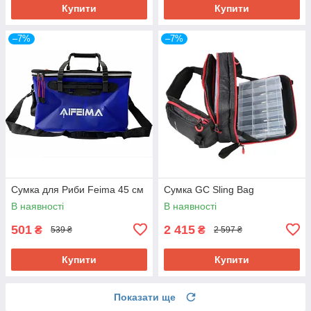
Купити
Купити
–7%
–7%
Сумка для Риби Feima 45 см
Сумка GC Sling Bag
В наявності
В наявності
501
2 415
₴
₴
539 ₴
2 597 ₴
Купити
Купити
Показати ще