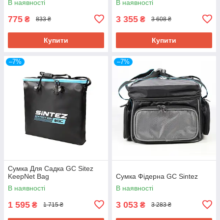
В наявності
В наявності
775
3 355
₴
₴
833 ₴
3 608 ₴
Купити
Купити
–7%
–7%
Сумка Для Садка GC Sitez
KeepNet Bag
Сумка Фідерна GC Sintez
В наявності
В наявності
1 595
3 053
₴
₴
1 715 ₴
3 283 ₴