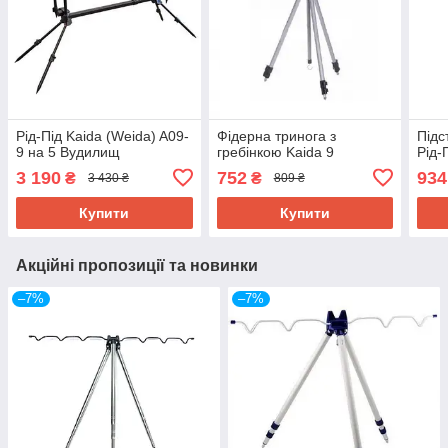
Рід-Під Kaida (Weida) A09-
Фідерна тринога з
Підс
9 на 5 Вудилищ
гребінкою Kaida 9
Рід-
3 190
752
934
₴
₴
3 430 ₴
809 ₴
Купити
Купити
Акційні пропозиції та новинки
–7%
–7%