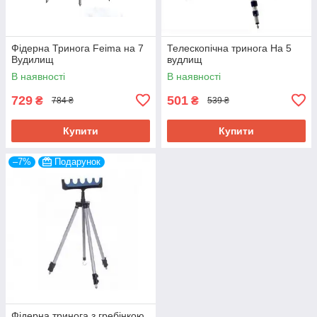
Фідерна Тринога Feima на 7
Телескопічна тринога На 5
Вудилищ
вудлищ
В наявності
В наявності
729
501
₴
₴
784 ₴
539 ₴
Купити
Купити
–7%
Подарунок
Фідерна тринога з гребінкою