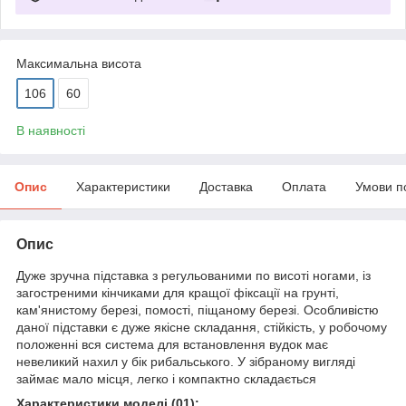
Максимальна висота
106
60
В наявності
Опис
Характеристики
Доставка
Оплата
Умови п
Опис
Дуже зручна підставка з регульованими по висоті ногами, із
загостреними кінчиками для кращої фіксації на грунті,
кам'янистому березі, помості, піщаному березі. Особливістю
даної підставки є дуже якісне складання, стійкість, у робочому
положенні вся система для встановлення вудок має
невеликий нахил у бік рибальського. У зібраному вигляді
займає мало місця, легко і компактно складається
Характеристики моделі (01):