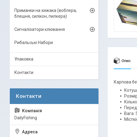
Приманки на хижака (воблера,
блешня, силікон, пилкера)
Сигналізатори клювання
Рибальські Набори
Упаковка
Опис
Контакти
Карпова бе
Котуш
Розмір
Кількі
Перед
Вага: 
DailyFishing
Місткі