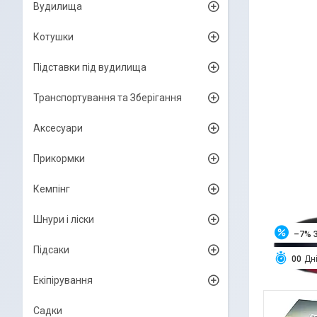
Вудилища
Котушки
Підставки під вудилища
Транспортування та Зберігання
Аксесуари
Прикормки
Кемпінг
Шнури і ліски
–7%
Підсаки
0
0
Дн
Екіпірування
Садки