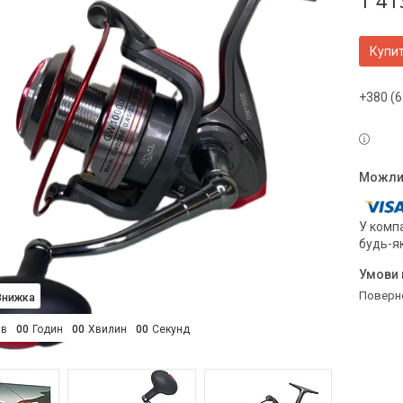
1 41
Купи
+380 (6
У компа
будь-я
поверн
ів
0
0
Годин
0
0
Хвилин
0
0
Секунд