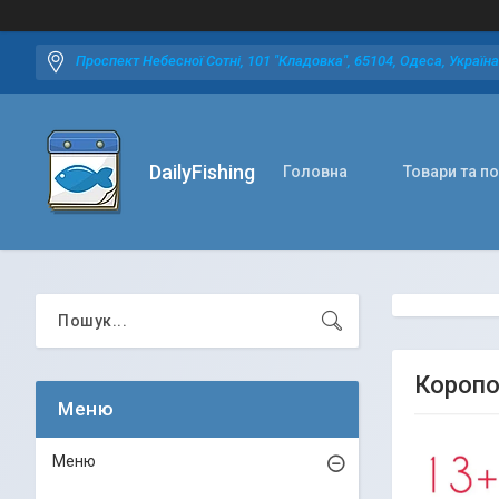
Проспект Небесної Сотні, 101 "Кладовка", 65104, Одеса, Україна
DailyFishing
Головна
Товари та п
Коропо
Меню