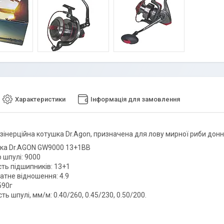
Характеристики
Інформація для замовлення
зінерційна котушка Dr.Agon, призначена для лову мирної риби донн
ка Dr.AGON GW9000 13+1BB
 шпулі: 9000
сть підшипників: 13+1
атне відношення: 4.9
590г
сть шпулі, мм/м: 0.40/260, 0.45/230, 0.50/200.