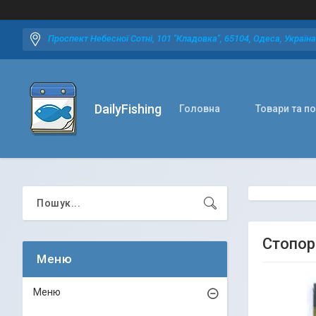
Проспект Небесної Сотні, 101 "Кладовка", 65104, Одеса, Україна
DailyFishing
Головна
Товари та п
Стопор
Меню