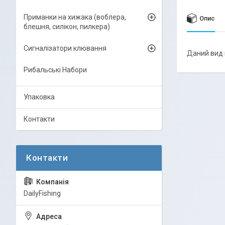
Приманки на хижака (воблера,
Опис
блешня, силікон, пилкера)
Сигналізатори клювання
Даний вид 
Рибальські Набори
Упаковка
Контакти
DailyFishing