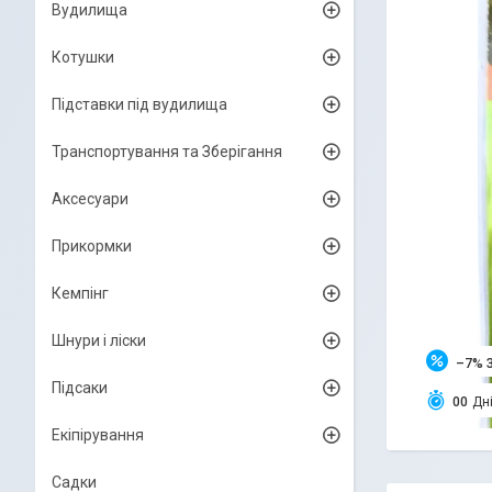
Вудилища
Котушки
Підставки під вудилища
Транспортування та Зберігання
Аксесуари
Прикормки
Кемпінг
Шнури і ліски
–7%
Підсаки
0
0
Дн
Екіпірування
Садки