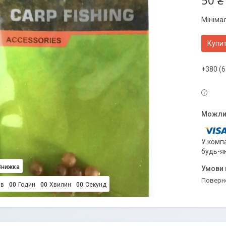
50 ₴
Мініма
Купи
+380 (6
У компа
будь-я
поверн
ів
0
0
Годин
0
0
Хвилин
0
0
Секунд