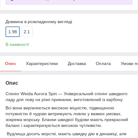
Довжина в розкладеному вигляді
1.98
2.1
В наявності
Опис
Характеристики
Доставка
Оплата
Умови п
Опис
Спінінг Weida Aurora Spin — Універсальний спінінг швидкого
ладу для лову на різні приманки, виготовлений із карбону.
Всі вони вирізняються високою міцністю, підвищеною
потужністю й чудово витримують ловлю у важких умовах,
зокрема морську. Бланки швидкої будови мають прекрасний
баланс і характеризуються високою чутливістю.
Вудлища досить жорсткі, мають швидку дію в динаміці, але