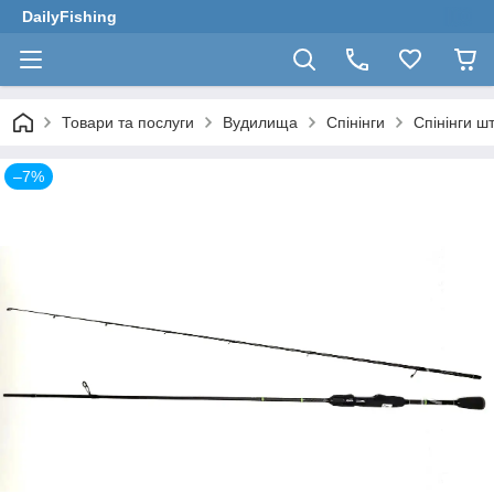
DailyFishing
Товари та послуги
Вудилища
Спінінги
Спінінги ш
–7%