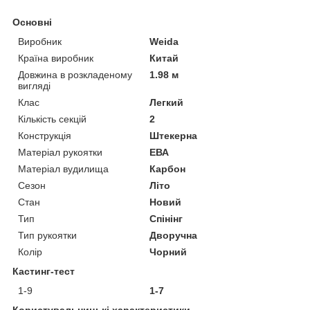
Основні
Виробник
Weida
Країна виробник
Китай
Довжина в розкладеному
1.98 м
вигляді
Клас
Легкий
Кількість секцій
2
Конструкція
Штекерна
Матеріал рукоятки
ЕВА
Матеріал вудилища
Карбон
Сезон
Літо
Стан
Новий
Тип
Спінінг
Тип рукоятки
Дворучна
Колір
Чорний
Кастинг-тест
1-9
1-7
Користувальницькі характеристики