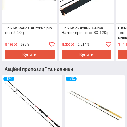
Спінінг Weida Aurora Spin
Спінінг силовий Feima
Спін
тест 2-10g
Harrier spin. тест 60-120g
тест
кіль
916
943
1 1
₴
₴
985 ₴
1 014 ₴
Купити
Купити
Акційні пропозиції та новинки
–9%
–7%