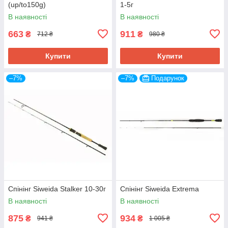
(up/to150g)
1-5г
В наявності
В наявності
663
911
₴
₴
712 ₴
980 ₴
Купити
Купити
–7%
–7%
Подарунок
Спінінг Siweida Stalker 10-30г
Спінінг Siweida Extrema
В наявності
В наявності
875
934
₴
₴
941 ₴
1 005 ₴