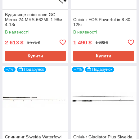
Вудилище спінінгове GC
Mirrox 24 MRS-662ML 1.98м
Спінінг EOS Powerful im8 80-
4-18г
125г
В наявності
В наявності
2 613
1 490
₴
₴
2 871 ₴
1 602 ₴
Купити
Купити
–7%
Подарунок
–7%
Подарунок
Спиннинг Siweida Waterfowl
Спінінг Gladiator Plus Siweida