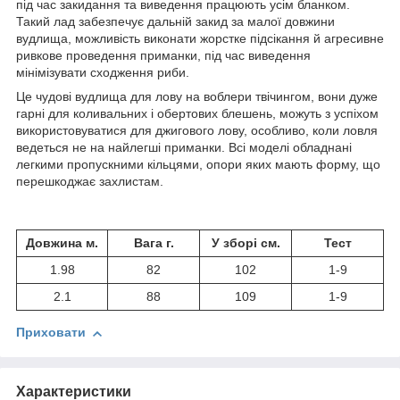
під час закидання та виведення працюють усім бланком.
Такий лад забезпечує дальній закид за малої довжини
вудлища, можливість виконати жорстке підсікання й агресивне
ривкове проведення приманки, під час виведення
мінімізувати сходження риби.
Це чудові вудлища для лову на воблери твічингом, вони дуже
гарні для коливальних і обертових блешень, можуть з успіхом
використовуватися для джигового лову, особливо, коли ловля
ведеться не на найлегші приманки. Всі моделі обладнані
легкими пропускними кільцями, опори яких мають форму, що
перешкоджає захлистам.
Довжина м.
Вага г.
У зборі см.
Тест
1.98
82
102
1-9
2.1
88
109
1-9
Приховати
Характеристики