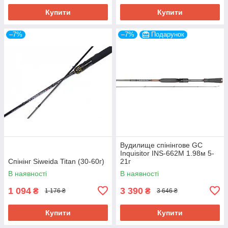
Купити
Купити
–7%
–7%
Подарунок
Вудилище спінінгове GC
Inquisitor INS-662M 1.98м 5-
Спінінг Siweida Titan (30-60г)
21г
В наявності
В наявності
1 094
3 390
₴
₴
1 176 ₴
3 646 ₴
Купити
Купити