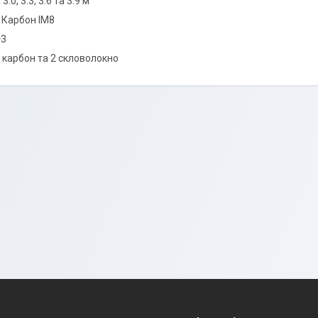
0, 3.3, 3.6 та 3.9 м
 Карбон IM8
+3
1 карбон та 2 скловолокно