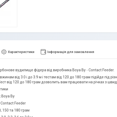
Характеристики
Інформація для замовлення
рбонове вудилище фідера від виробника Boya By - Contact Feeder.
жинам від 3.0 і до 3.9 м і тестам від 120 до 180 грам підійде під рі
 Тест від 120 до 180 грам дозволить вам працювати на річках з шви
стики
 Boya By
 Contact Feeder
0, 150 та 180 грам