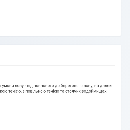
зні умови лову - від човнового до берегового лову, на далекі
дкою течією, з повільною течією та стоячих водоймищах.