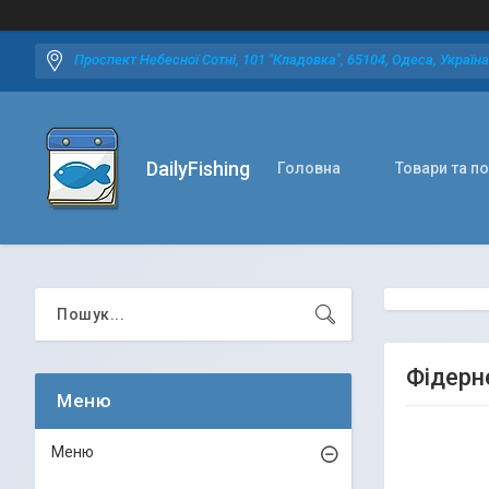
Проспект Небесної Сотні, 101 "Кладовка", 65104, Одеса, Україна
DailyFishing
Головна
Товари та п
Фідерн
Меню