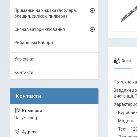
Приманки на хижака (воблера,
блешня, силікон, пилкера)
Сигналізатори клювання
Рибальські Набори
Упаковка
Опис
Контакти
Потужне ка
Завдяки дов
дистанції.
Характери
- Виробник
DailyFishing
- Модель -
- Тест - 12