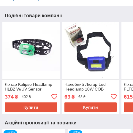
Подібні товари компанії
Ліхтар Kalipso Headlamp
Налобний Ліхтар Led
Ліхт
HLB2 W/UV Sensor
Headlamp 10W COB
FLT
374
63
615
₴
₴
402 ₴
68 ₴
Купити
Купити
Акційні пропозиції та новинки
–50%
–40%