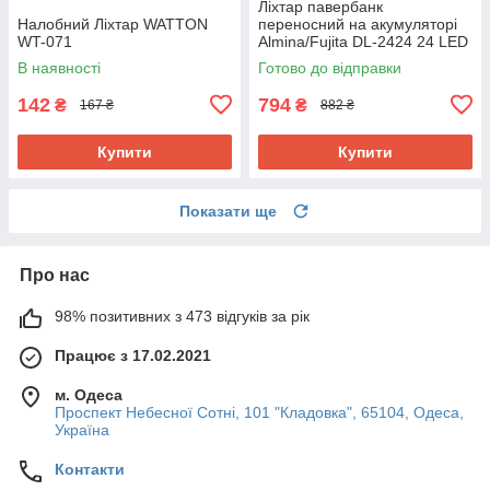
Ліхтар павербанк
Налобний Ліхтар WATTON
переносний на акумуляторі
WT-071
Almina/Fujita DL-2424 24 LED
220V
В наявності
Готово до відправки
142
794
₴
₴
167 ₴
882 ₴
Купити
Купити
Показати ще
Про нас
98% позитивних з 473 відгуків за рік
Працює з 17.02.2021
м. Одеса
Проспект Небесної Сотні, 101 "Кладовка", 65104, Одеса,
Україна
Контакти