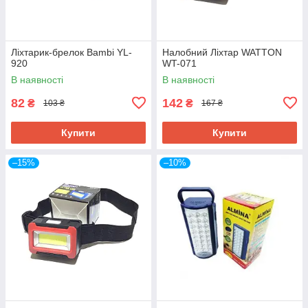
Ліхтарик-брелок Bambi YL-
Налобний Ліхтар WATTON
920
WT-071
В наявності
В наявності
82
142
₴
₴
103 ₴
167 ₴
Купити
Купити
–15%
–10%