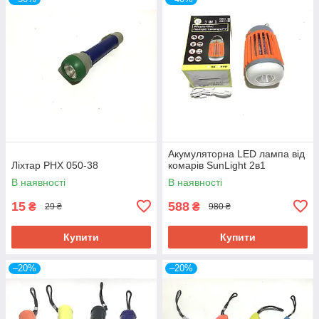
Акумуляторна LED лампа від
Ліхтар PHX 050-38
комарів SunLight 2в1
В наявності
В наявності
15
588
₴
₴
29 ₴
980 ₴
Купити
Купити
–20%
–20%