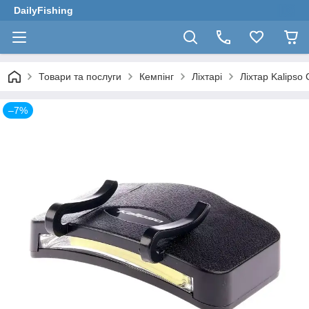
DailyFishing
Товари та послуги
Кемпінг
Ліхтарі
Ліхтар Kalips
–7%