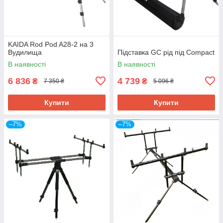
KAIDA Rod Pod A28-2 на 3
Вудилища
Підставка GC рід під Compact
В наявності
В наявності
6 836
4 739
₴
₴
7 350 ₴
5 096 ₴
Купити
Купити
–7%
–7%