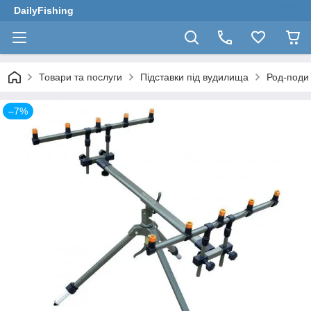
DailyFishing
Товари та послуги
Підставки під вудилища
Род-поди
–7%