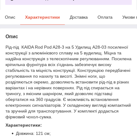
Опис
Характеристики
Доставка
Оплата
Умови 
Опис
Рід-під KAIDA Rod Pod A28-3 на 5 Удилищ A28-03 посиленої
конструкції з алюмінієвого сплаву на 5 вудилищ. Міцна та
надійна конструкція з телескопічним регулюванням. Посилена
кріпильна фурнітура всіх з'єднань забезпечує високу
стабільність та міцність конструкції. Конструкцією передбачені
регулювання по нахилу та висоті. Знімні ноги, що
розділяються окремо, дозволяють встановити рід-під в різних
варіантах і на нерівних поверхнях. Рід під спирається на
триногу, з якісним шарніром, який дозволяє підставці
обертатися на 360 градусів. Є можливість встановлення
електронних сигналізаторів. У складеному вигляді компактний
та зручний для транспортування. У комплекті додається
фірмовий чохол-сумка.
Характеристики:
Довжина: 121 см;