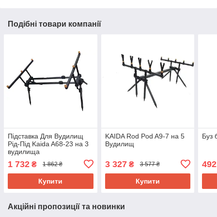
Подібні товари компанії
Підставка Для Вудилищ
KAIDA Rod Pod A9-7 на 5
Буз 
Рід-Під Kaida A68-23 на 3
Вудилищ
вудилища
1 732
3 327
492
₴
₴
1 862 ₴
3 577 ₴
Купити
Купити
Акційні пропозиції та новинки