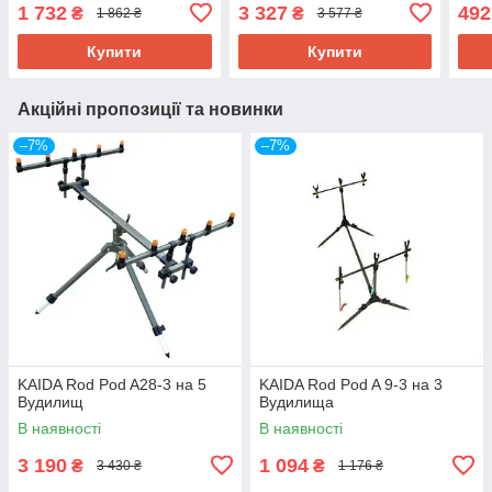
1 732
3 327
492
₴
₴
1 862 ₴
3 577 ₴
Купити
Купити
Акційні пропозиції та новинки
–7%
–7%
KAIDA Rod Pod A28-3 на 5
KAIDA Rod Pod A 9-3 на 3
Вудилищ
Вудилища
В наявності
В наявності
3 190
1 094
₴
₴
3 430 ₴
1 176 ₴