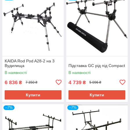
KAIDA Rod Pod A28-2 на 3
Вудилища
Підставка GC рід під Compact
В наявності
В наявності
6 836
4 739
₴
₴
7 350 ₴
5 096 ₴
Купити
Купити
–7%
–7%