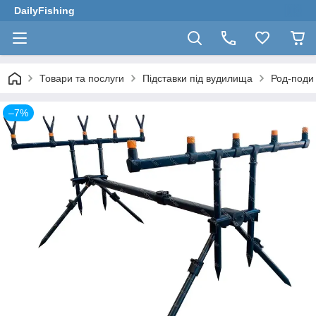
DailyFishing
Товари та послуги
Підставки під вудилища
Род-поди
–7%