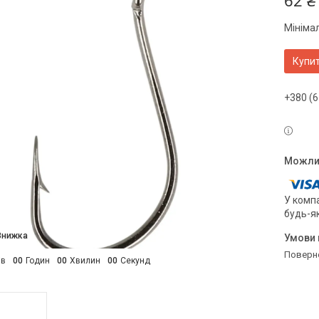
62 ₴
Мініма
Купи
+380 (6
У компа
будь-я
поверн
ів
0
0
Годин
0
0
Хвилин
0
0
Секунд