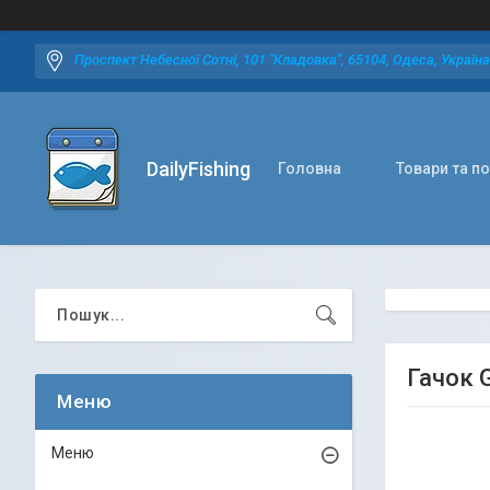
Проспект Небесної Сотні, 101 "Кладовка", 65104, Одеса, Україна
DailyFishing
Головна
Товари та п
Гачок G
Меню