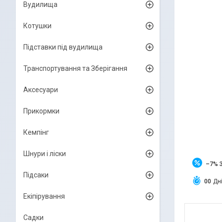
Вудилища
Котушки
Підставки під вудилища
Транспортування та Зберігання
Аксесуари
Прикормки
Кемпінг
Шнури і ліски
–7%
Підсаки
0
0
Дн
Екіпірування
Садки