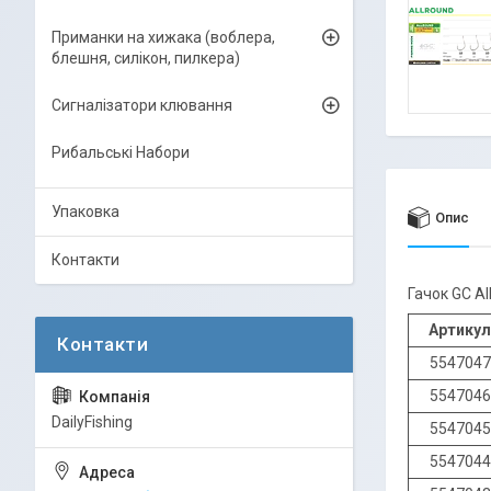
Приманки на хижака (воблера,
блешня, силікон, пилкера)
Сигналізатори клювання
Рибальські Набори
Упаковка
Опис
Контакти
Гачок GC Al
Артикул
5547047
5547046
DailyFishing
5547045
5547044