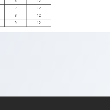
6
12
7
12
8
12
9
12