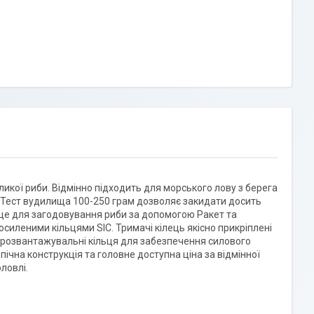
икої риби. Відмінно підходить для морського лову з берега
б. Тест вудилища 100-250 грам дозволяє закидати досить
ище для загодовування риби за допомогою Ракет та
силеними кільцями SIC. Тримачі кілець якісно прикріплені
2 розвантажувальні кільця для забезпечення силового
чна конструкція та головне доступна ціна за відмінної
ловлі.