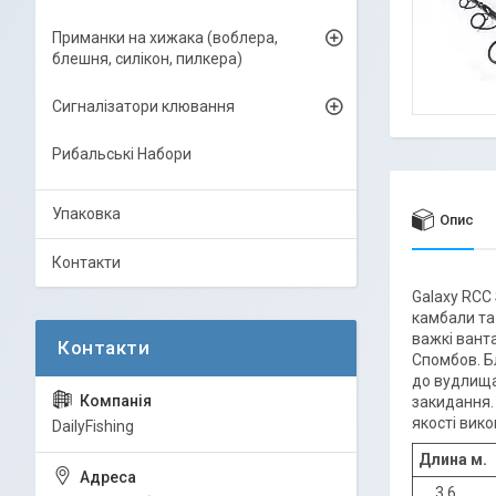
Приманки на хижака (воблера,
блешня, силікон, пилкера)
Сигналізатори клювання
Рибальські Набори
Упаковка
Опис
Контакти
Galaxy RCC
камбали та
важкі вант
Спомбов. Б
до вудлища
закидання.
якості вик
DailyFishing
Длина м.
3.6