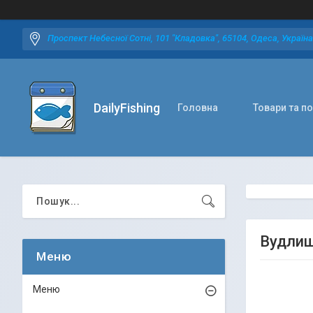
Проспект Небесної Сотні, 101 "Кладовка", 65104, Одеса, Україна
DailyFishing
Головна
Товари та п
Вудлищ
Меню