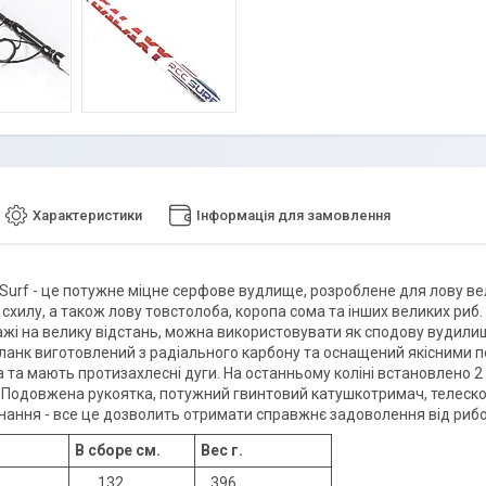
Характеристики
Інформація для замовлення
 Surf - це потужне міцне серфове вудлище, розроблене для лову вел
 схилу, а також лову товстолоба, коропа сома та інших великих ри
ажі на велику відстань, можна використовувати як сподову вудил
ланк виготовлений з радіального карбону та оснащений якісними по
 та мають протизахлесні дуги. На останньому коліні встановлено 
 Подовжена рукоятка, потужний гвинтовий катушкотримач, телескопі
онання - все це дозволить отримати справжнє задоволення від рибо
В сборе см.
Вес г.
132
396