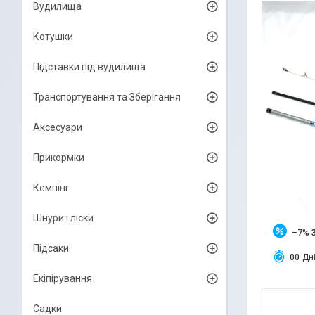
Вудилища
Котушки
Підставки під вудилища
Транспортування та Зберігання
Аксесуари
Прикормки
Кемпінг
Шнури і ліски
–7%
Підсаки
0
0
Дн
Екіпірування
Садки