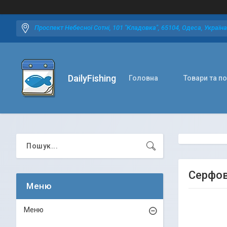
Проспект Небесної Сотні, 101 "Кладовка", 65104, Одеса, Україна
DailyFishing
Головна
Товари та п
Серфов
Меню