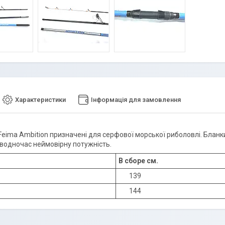
Характеристики
Інформація для замовлення
eima Ambition призначені для серфової морської риболовлі. Бланки
а водночас неймовірну потужність.
В сборе см.
139
144