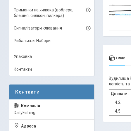
Приманки на хижака (воблера,
блешня, силікон, пилкера)
Сигналізатори клювання
Рибальські Набори
Упаковка
Опис
Контакти
Вудилища F
легкість т
Длина м.
4.2
4.5
DailyFishing