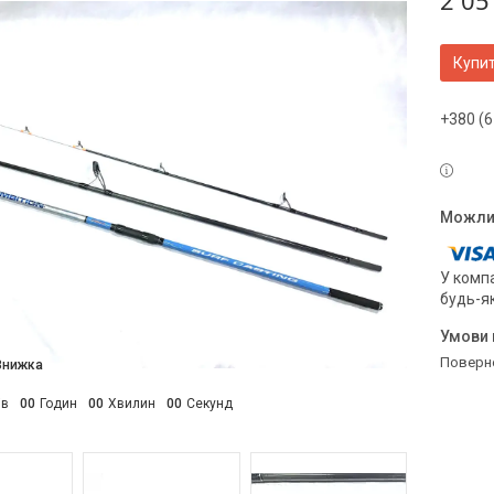
2 05
Купи
+380 (6
У компа
будь-я
поверн
ів
0
0
Годин
0
0
Хвилин
0
0
Секунд