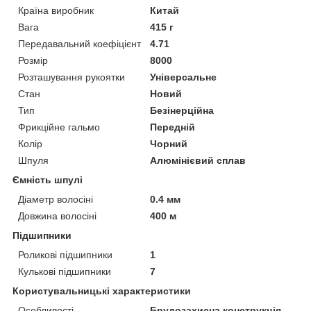
Країна виробник
Китай
Вага
415 г
Передавальний коефіцієнт
4.71
Розмір
8000
Розташування рукоятки
Універсальне
Стан
Новий
Тип
Безінерційна
Фрикційне гальмо
Передній
Колір
Чорний
Шпуля
Алюмінієвий сплав
Ємність шпулі
Діаметр волосіні
0.4 мм
Довжина волосіні
400 м
Підшипники
Роликові підшипники
1
Кулькові підшипники
7
Користувальницькі характеристики
Особливості
Брудозахисна конструкція,