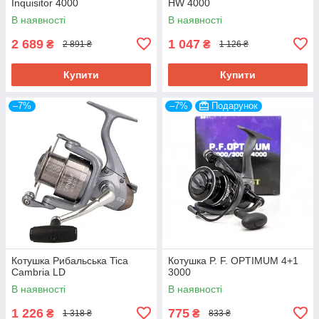
Inquisitor 4000
HW 4000
В наявності
В наявності
2 689
1 047
₴
₴
2 891 ₴
1 126 ₴
Купити
Купити
–7%
–7%
Подарунок
Котушка Рибальська Tica
Котушка P. F. OPTIMUM 4+1
Cambria LD
3000
В наявності
В наявності
1 226
775
₴
₴
1 318 ₴
833 ₴