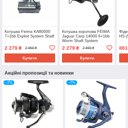
Котушка Feima KA80000
Котушка коропова FEIMA
Фіде
7+1bb Exploit System Shaft
Jaguar Carp 14000 6+1bb
HS (
Worm Shaft System
2 279
2 279
861
₴
₴
2 450 ₴
2 450 ₴
Купити
Купити
Акційні пропозиції та новинки
–7%
–7%