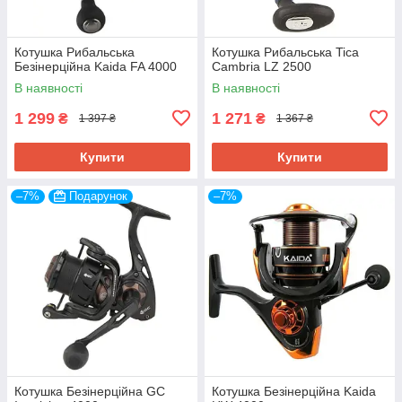
Котушка Рибальська
Котушка Рибальська Tica
Безінерційна Kaida FA 4000
Cambria LZ 2500
В наявності
В наявності
1 299
1 271
₴
₴
1 397 ₴
1 367 ₴
Купити
Купити
–7%
Подарунок
–7%
Котушка Безінерційна GC
Котушка Безінерційна Kaida