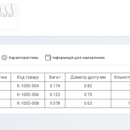
Характеристики
Інформація для замовлення
ачка
Код товару
Вага г
Діаметр дроту мм
Кількіст
К-1005-004
0.174
0.82
К-1005-006
0.122
0.73
К-1005-008
0.078
0.63