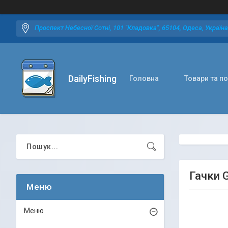
Проспект Небесної Сотні, 101 "Кладовка", 65104, Одеса, Україна
DailyFishing
Головна
Товари та п
Гачки 
Меню