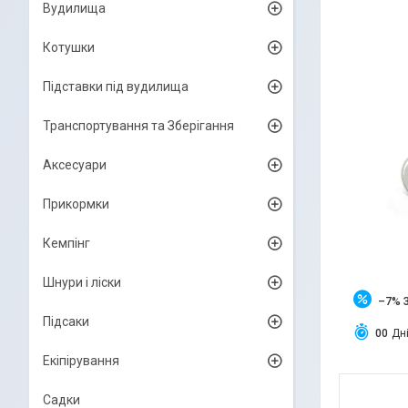
Вудилища
Котушки
Підставки під вудилища
Транспортування та Зберігання
Аксесуари
Прикормки
Кемпінг
Шнури і ліски
–7%
Підсаки
0
0
Дн
Екіпірування
Садки