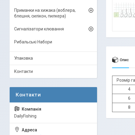
Приманки на хижака (воблера,
блешня, силікон, пилкера)
Сигналізатори клювання
Рибальські Набори
Упаковка
Опис
Контакти
Розмір г
4
6
8
DailyFishing