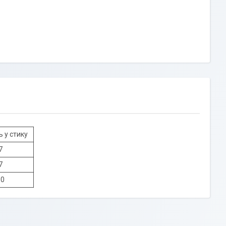
ь у стику
7
7
10