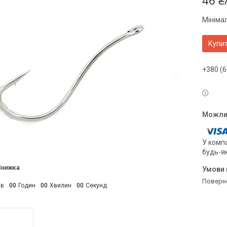
46 ₴
Мініма
Купи
+380 (6
У компа
будь-я
поверн
ів
0
0
Годин
0
0
Хвилин
0
0
Секунд