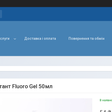
ослуги
Доставка і оплата
Повернення та обмін
тант Fluoro Gel 50мл
В наявн