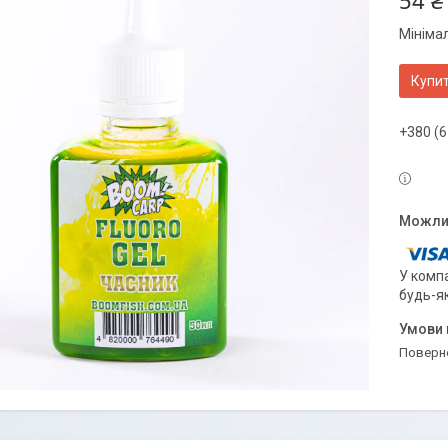
54 ₴
Мініма
Купи
+380 (6
У компа
будь-я
поверн