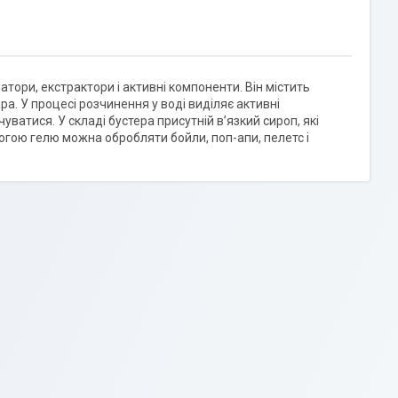
тори, екстрактори і активні компоненти. Він містить
а. У процесі розчинення у воді виділяє активні
уватися. У складі бустера присутній в’язкий сироп, які
могою гелю можна обробляти бойли, поп-апи, пелетс і