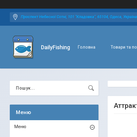
Проспект Небесної Сотні, 101 "Кладовка", 65104, Одеса, Україна
DailyFishing
Головна
Товари та п
Аттрак
Меню