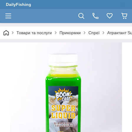
DailyFishing
Товари та послуги
Прикормки
Спреї
Атрактант S