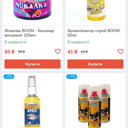
Мокалка BOOM - Кальмар
Ароматизатор спрей BOOM
восьминіг 150мл
50ml
В наявності
В наявності
85
41
₴
₴
98 ₴
44 ₴
Купити
Купити
–7%
–7%