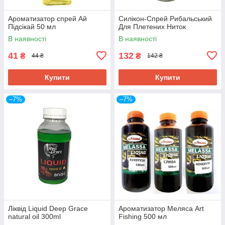
Ароматизатор спрей Ай
Силікон-Спрей Рибальський
Підсікай 50 мл
Для Плетених Ниток
В наявності
В наявності
41
132
₴
₴
44 ₴
142 ₴
Купити
Купити
–7%
–7%
Ліквід Liquid Deep Grace
Ароматизатор Меляса Art
natural oil 300ml
Fishing 500 мл