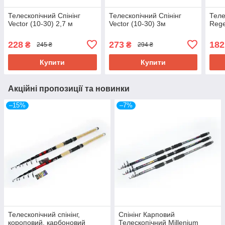
Телескопічний Спінінг
Телескопічний Спінінг
Теле
Vector (10-30) 2,7 м
Vector (10-30) 3м
Rege
228
273
182
₴
₴
245 ₴
294 ₴
Купити
Купити
Акційні пропозиції та новинки
–15%
–7%
Телескопічний спінінг,
Спінінг Карповий
короповий, карбоновий
Телескопічний Millenium