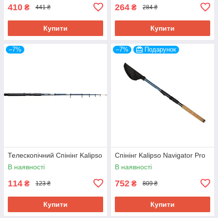
410
264
₴
₴
441 ₴
284 ₴
Купити
Купити
–7%
–7%
Подарунок
Телескопічний Спінінг Kalipso
Спінінг Kalipso Navigator Pro
В наявності
В наявності
114
752
₴
₴
123 ₴
809 ₴
Купити
Купити