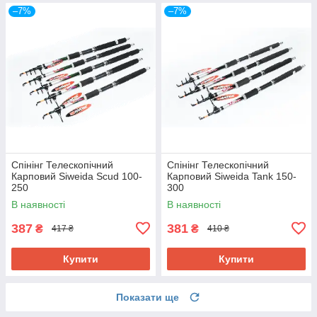
–7%
–7%
Спінінг Телескопічний
Спінінг Телескопічний
Карповий Siweida Scud 100-
Карповий Siweida Tank 150-
250
300
В наявності
В наявності
387
381
₴
₴
417 ₴
410 ₴
Купити
Купити
Показати ще