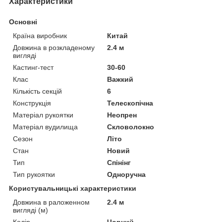
Характеристики
Основні
Країна виробник
Китай
Довжина в розкладеному
2.4 м
вигляді
Кастинг-тест
30-60
Клас
Важкий
Кількість секцій
6
Конструкція
Телескопічна
Матеріал рукоятки
Неопрен
Матеріал вудилища
Скловолокно
Сезон
Літо
Стан
Новий
Тип
Спінінг
Тип рукоятки
Одноручна
Користувальницькі характеристики
Довжина в раложенном
2.4 м
вигляді (м)
Колір
Чорний