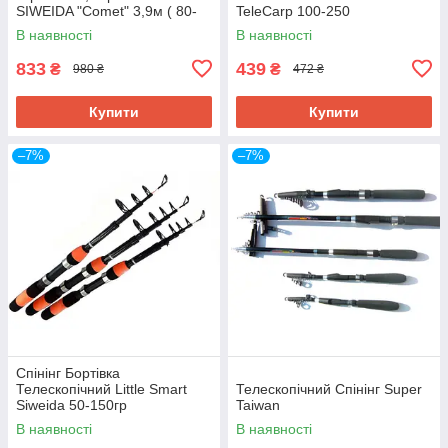
SIWEIDA "Comet" 3,9м ( 80-
TeleCarp 100-250
150 )
В наявності
В наявності
833
439
₴
₴
980 ₴
472 ₴
Купити
Купити
–7%
–7%
Спінінг Бортівка
Телескопічний Little Smart
Телескопічний Спінінг Super
Siweida 50-150гр
Taiwan
В наявності
В наявності