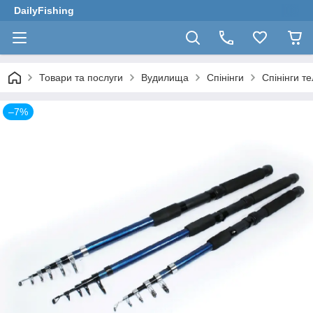
DailyFishing
Товари та послуги
Вудилища
Спінінги
Спінінги те
–7%