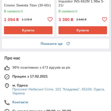
Inquisitor INS-662M 1.98м 5-
Спінінг Siweida Titan (30-60г)
21г
В наявності
В наявності
1 094
3 390
₴
₴
1 176 ₴
3 646 ₴
Купити
Купити
Показати ще
Про нас
98% позитивних з 473 відгуків за рік
Працює з 17.02.2021
м. Одеса
Проспект Небесної Сотні, 101 "Кладовка", 65104, Одеса,
Україна
Контакти
Сьогодні працює з 09:00 до 20:00