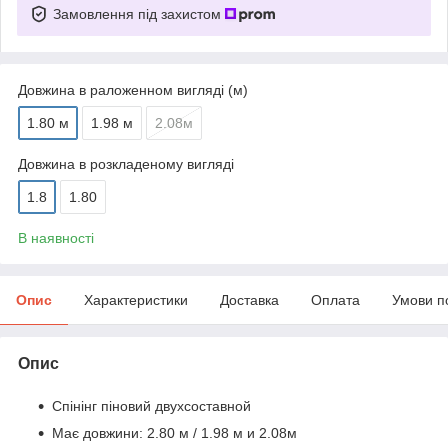
Замовлення під захистом
Довжина в раложенном вигляді (м)
1.80 м
1.98 м
2.08м
Довжина в розкладеному вигляді
1.8
1.80
В наявності
Опис
Характеристики
Доставка
Оплата
Умови п
Опис
Спінінг піновий двухсоставной
Має довжини: 2.80 м / 1.98 м и 2.08м