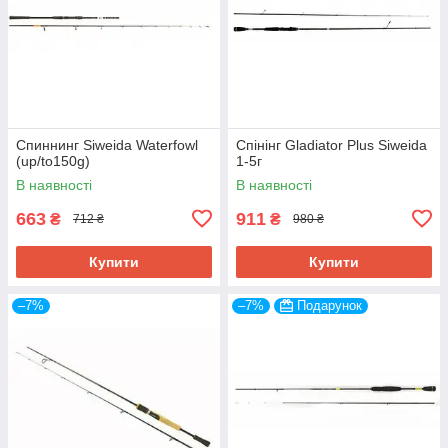
Спиннинг Siweida Waterfowl
Спінінг Gladiator Plus Siweida
(up/to150g)
1-5г
В наявності
В наявності
663
911
₴
₴
712 ₴
980 ₴
Купити
Купити
–7%
–7%
Подарунок