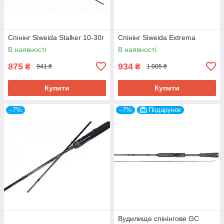
Спінінг Siweida Stalker 10-30г
Спінінг Siweida Extrema
В наявності
В наявності
875
934
₴
₴
941 ₴
1 005 ₴
Купити
Купити
–7%
–7%
Подарунок
Вудилище спінінгове GC