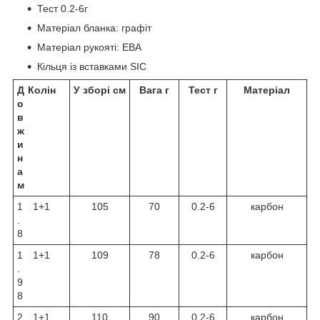
Тест 0.2-6г
Матеріал бланка: графіт
Матеріал рукояті: ЕВА
Кільця із вставками SIC
Д
Колін
У зборі см
Вага г
Тест г
Матеріал
о
в
ж
и
н
а
м
1
1+1
105
70
0.2-6
карбон
ш
.
8
1
1+1
109
78
0.2-6
карбон
ш
.
9
8
2
1+1
110
90
0.2-6
карбон
ш