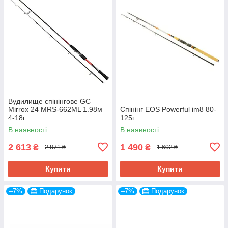
Вудилище спінінгове GC
Mirrox 24 MRS-662ML 1.98м
Спінінг EOS Powerful im8 80-
4-18г
125г
В наявності
В наявності
2 613
1 490
₴
₴
2 871 ₴
1 602 ₴
Купити
Купити
–7%
Подарунок
–7%
Подарунок