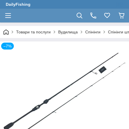
DailyFishing
Товари та послуги
Вудилища
Спінінги
Спінінги ш
–7%