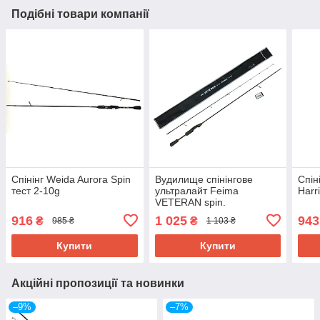
Подібні товари компанії
Спінінг Weida Aurora Spin
Вудилище спінінгове
Спін
тест 2-10g
ультралайт Feima
Harr
VETERAN spin.
916
1 025
943
₴
₴
985 ₴
1 103 ₴
Купити
Купити
Акційні пропозиції та новинки
–9%
–7%