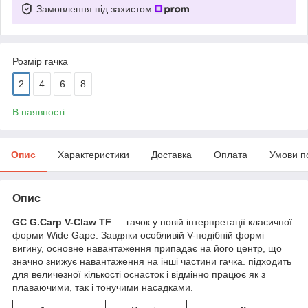
Замовлення під захистом
Розмір гачка
2
4
6
8
В наявності
Опис
Характеристики
Доставка
Оплата
Умови п
Опис
GC G.Carp V-Claw TF
— гачок у новій інтерпретації класичної
форми Wide Gape. Завдяки особливій V-подібній формі
вигину, основне навантаження припадає на його центр, що
значно знижує навантаження на інші частини гачка. підходить
для величезної кількості оснасток і відмінно працює як з
плаваючими, так і тонучими насадками.