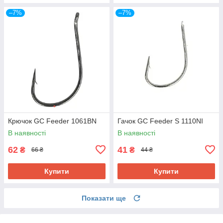
–7%
–7%
Крючок GC Feeder 1061BN
Гачок GC Feeder S 1110NI
В наявності
В наявності
62
41
₴
₴
66 ₴
44 ₴
Купити
Купити
Показати ще