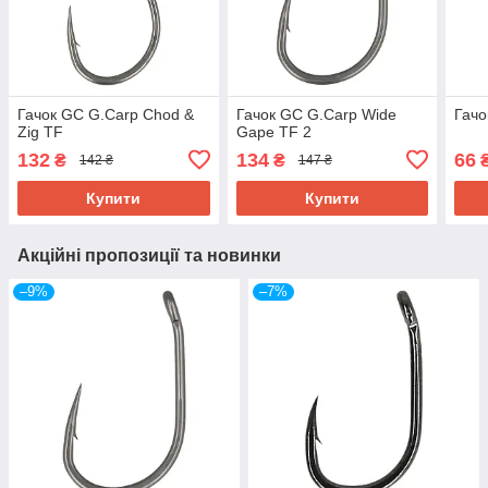
Гачок GC G.Carp Chod &
Гачок GC G.Carp Wide
Гачо
Zig TF
Gape TF 2
132
134
66
₴
₴
142 ₴
147 ₴
Купити
Купити
Акційні пропозиції та новинки
–9%
–7%