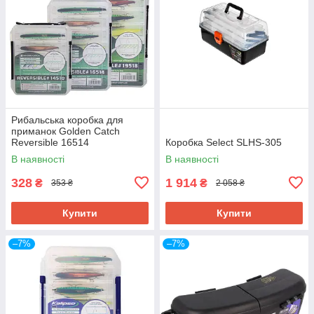
Рибальська коробка для
приманок Golden Catch
Reversible 16514
Коробка Select SLHS-305
В наявності
В наявності
328
1 914
₴
₴
353 ₴
2 058 ₴
Купити
Купити
–7%
–7%