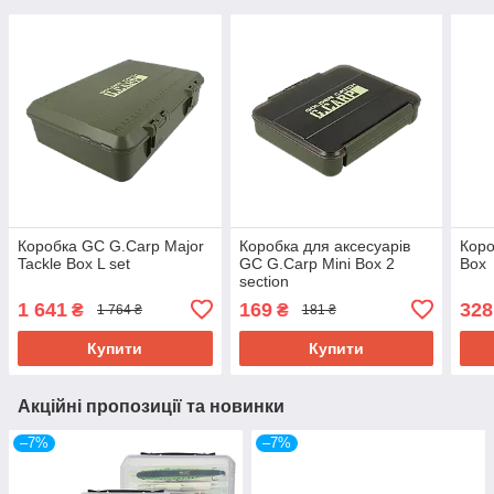
Коробка GC G.Carp Major
Коробка для аксесуарів
Коро
Tackle Box L set
GC G.Carp Mini Box 2
Box
section
1 641
169
328
₴
₴
1 764 ₴
181 ₴
Купити
Купити
Акційні пропозиції та новинки
–7%
–7%