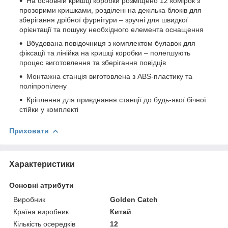
На основній кришці коробки розміщено 12 комірок з
прозорими кришками, розділені на декілька блоків для
зберігання дрібної фурнітури – зручні для швидкої
орієнтації та пошуку необхідного елемента оснащення
Вбудована повідочниця з комплектом булавок для
фіксації та лінійка на кришці коробки – полегшують
процес виготовлення та зберігання повідців
Монтажна станція виготовлена з ABS-пластику та
поліпропілену
Кріплення для приєднання станції до будь-якої бічної
стійки у комплекті
Приховати
Характеристики
Основні атрибути
Виробник
Golden Catch
Країна виробник
Китай
Кількість осередків
12