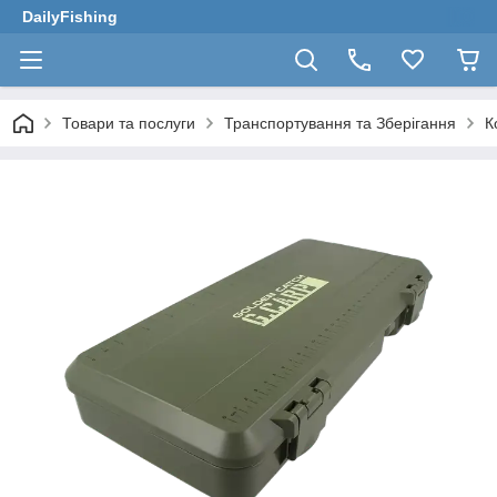
DailyFishing
Товари та послуги
Транспортування та Зберігання
К